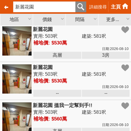
主頁
詳細搜尋
地區
價錢
間隔
更多...
新麗花園
實用: 503呎
建築: 581呎
補地價: $530萬
日期:2026-08-10
高層
3房
新麗花園
實用: 503呎
建築: 581呎
補地價: $530萬
日期:2026-08-10
--
--
新麗花園 搵我一定幫到手!!
實用: 503呎
建築: 581呎
補地價: $560萬
日期:2026-08-10