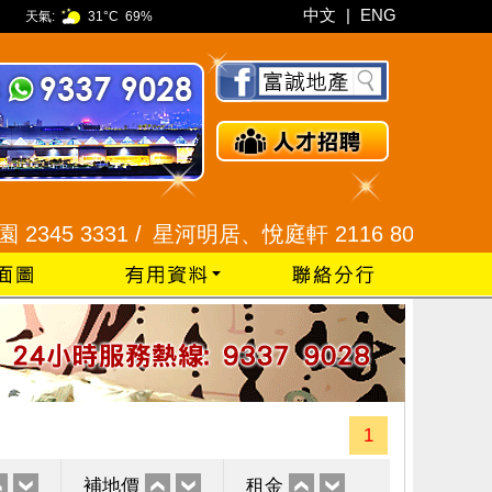
中文
|
ENG
天氣:
31°C
69%
3331 /
星河明居、悅庭軒 2116 8008 /
現崇山、譽港
1
補地價
租金