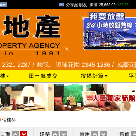
分享給朋友
恒指:
25,668.03
137.75
2287 /
峻弦、曉暉花園 2345 1286 /
威豪花園 2345 
9
個樓盤
日期
建築
實用
售價