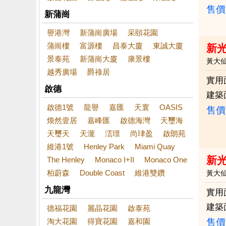
售價
新蒲崗
譽港灣
新蒲崗廣場
采頤花園
蒲崗樓
富源樓
昌泰大廈
東誠大廈
新
景泰苑
新蒲崗大廈
康景樓
黃大
越秀廣場
爵祿居
實用
啟德
建築
啟德1號
龍譽
嘉匯
天寰
OASIS
售價
煥然壹居
嘉峰匯
啟德海灣
天璽海
天璽天
天瀧
澐璟
尚珒盈
啟朗苑
維港1號
Henley Park
Miami Quay
新
The Henley
Monaco I+II
Monaco One
柏蔚森
Double Coast
維港雙鑽
黃大
九龍灣
實用
建築
德福花園
麗晶花園
啟泰苑
淘大花園
得寶花園
嘉和園
售價