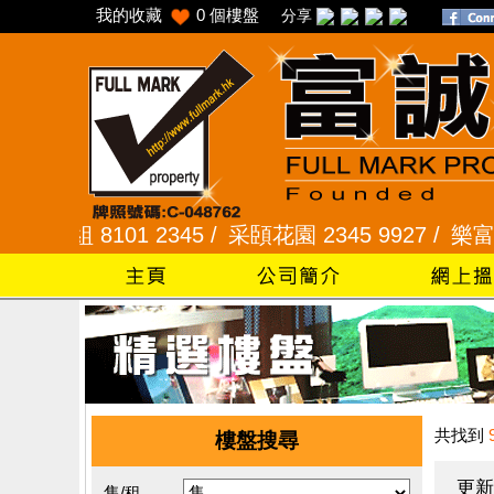
我的收藏
0
個樓盤
分享
8101 2345 /
采頣花園 2345 9927 /
樂富 2321 
共找到
樓盤搜尋
更新
售/租