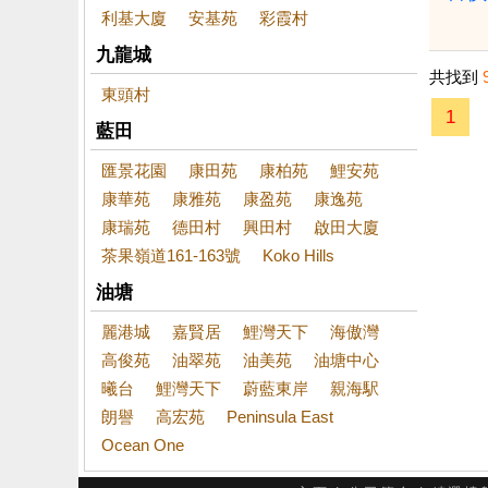
利基大廈
安基苑
彩霞村
九龍城
共找到
東頭村
1
藍田
匯景花園
康田苑
康柏苑
鯉安苑
康華苑
康雅苑
康盈苑
康逸苑
康瑞苑
德田村
興田村
啟田大廈
茶果嶺道161-163號
Koko Hills
油塘
麗港城
嘉賢居
鯉灣天下
海傲灣
高俊苑
油翠苑
油美苑
油塘中心
曦台
鯉灣天下
蔚藍東岸
親海駅
朗譽
高宏苑
Peninsula East
Ocean One