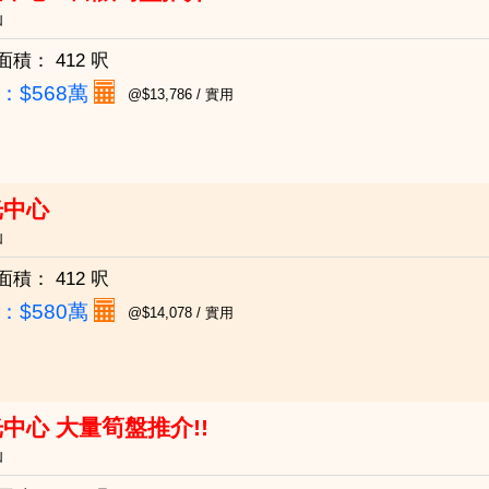
仙
面積：
412 呎
：
$568萬
@$13,786 / 實用
光中心
仙
面積：
412 呎
：
$580萬
@$14,078 / 實用
中心 大量筍盤推介!!
仙