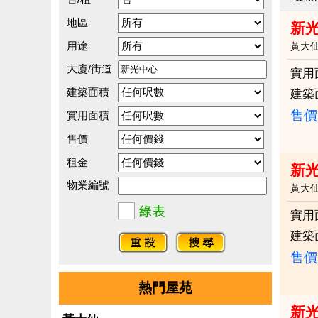
地區
新
用途
黃大
大廈/街道
實用
建築面積
建築
售價
實用面積
售價
租金
新
物業編號
黃大
實用
建築
售價
熱門屋苑
新光