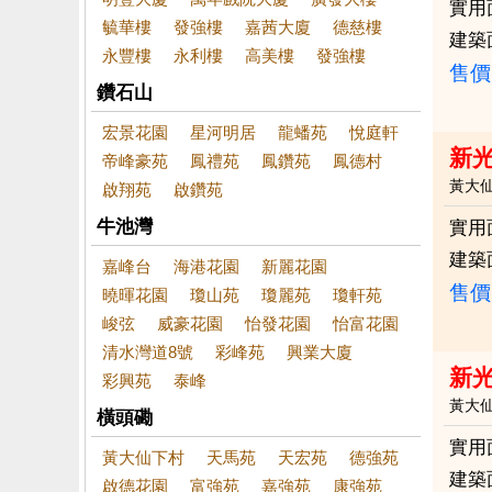
實用
毓華樓
發強樓
嘉茜大廈
德慈樓
建築
永豐樓
永利樓
高美樓
發強樓
售價
鑽石山
宏景花園
星河明居
龍蟠苑
悅庭軒
新
帝峰豪苑
鳳禮苑
鳳鑽苑
鳳德村
黃大
啟翔苑
啟鑽苑
牛池灣
實用
建築
嘉峰台
海港花園
新麗花園
售價
曉暉花園
瓊山苑
瓊麗苑
瓊軒苑
峻弦
威豪花園
怡發花園
怡富花園
清水灣道8號
彩峰苑
興業大廈
新
彩興苑
泰峰
黃大
橫頭磡
實用
黃大仙下村
天馬苑
天宏苑
德強苑
建築
啟德花園
富強苑
嘉強苑
康強苑