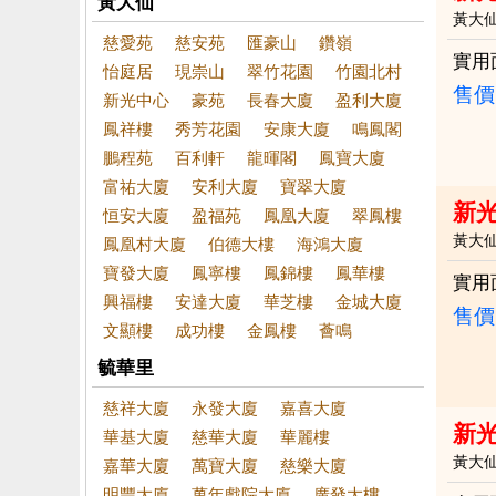
黃大仙
黃大
慈愛苑
慈安苑
匯豪山
鑽嶺
實用
怡庭居
現崇山
翠竹花園
竹園北村
售價
新光中心
豪苑
長春大廈
盈利大廈
鳳祥樓
秀芳花園
安康大廈
鳴鳳閣
鵬程苑
百利軒
龍暉閣
鳳寶大廈
富祐大廈
安利大廈
寶翠大廈
新
恒安大廈
盈福苑
鳳凰大廈
翠鳳樓
黃大
鳳凰村大廈
伯德大樓
海鴻大廈
寶發大廈
鳳寧樓
鳳錦樓
鳳華樓
實用
興福樓
安達大廈
華芝樓
金城大廈
售價
文顯樓
成功樓
金鳳樓
薈鳴
毓華里
慈祥大廈
永發大廈
嘉喜大廈
新光
華基大廈
慈華大廈
華麗樓
黃大
嘉華大廈
萬寶大廈
慈樂大廈
明豐大廈
萬年戲院大廈
廣發大樓