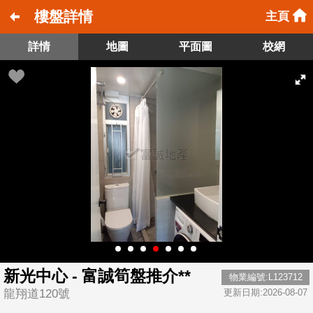
樓盤詳情
主頁
詳情
地圖
平面圖
校網
新光中心 - 富誠筍盤推介**
物業編號:L123712
龍翔道120號
更新日期:2026-08-07