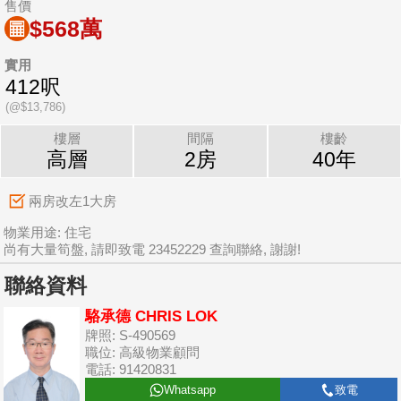
售價
$568萬
實用
412呎
(@$13,786)
樓層
間隔
樓齡
高層
2房
40年
兩房改左1大房
物業用途: 住宅
尚有大量筍盤, 請即致電 23452229 查詢聯絡, 謝謝!
聯絡資料
駱承德 CHRIS LOK
牌照: S-490569
職位: 高級物業顧問
電話: 91420831
Whatsapp
致電