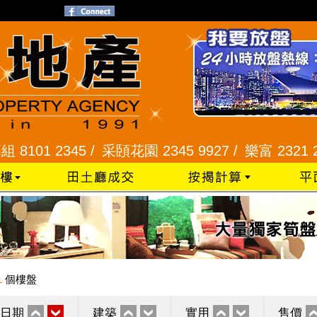
 2345 /
采頣花園 2345 9927 /
樂富 2321 2287 
1
個樓盤
日期
建築
實用
售價