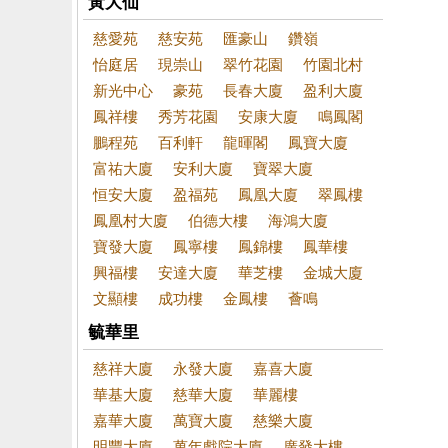
黃大仙
慈愛苑
慈安苑
匯豪山
鑽嶺
怡庭居
現崇山
翠竹花園
竹園北村
新光中心
豪苑
長春大廈
盈利大廈
鳳祥樓
秀芳花園
安康大廈
鳴鳳閣
鵬程苑
百利軒
龍暉閣
鳳寶大廈
富祐大廈
安利大廈
寶翠大廈
恒安大廈
盈福苑
鳳凰大廈
翠鳳樓
鳳凰村大廈
伯德大樓
海鴻大廈
寶發大廈
鳳寧樓
鳳錦樓
鳳華樓
興福樓
安達大廈
華芝樓
金城大廈
文顯樓
成功樓
金鳳樓
薈鳴
毓華里
慈祥大廈
永發大廈
嘉喜大廈
華基大廈
慈華大廈
華麗樓
嘉華大廈
萬寶大廈
慈樂大廈
明豐大廈
萬年戲院大廈
廣發大樓