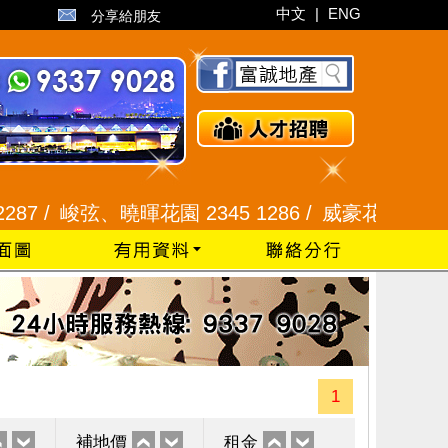
中文
|
ENG
分享給朋友
/
峻弦、曉暉花園 2345 1286 /
威豪花園 2345 3331
1
補地價
租金