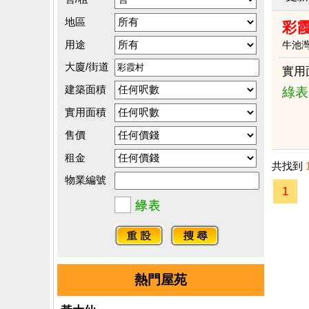
地區
彩
用途
牛池
大廈/街道
實用
建築面積
綠表
實用面積
售價
租金
共找到
物業編號
1
熱門屋苑