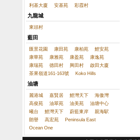
利基大廈
安基苑
彩霞村
九龍城
東頭村
藍田
匯景花園
康田苑
康柏苑
鯉安苑
康華苑
康雅苑
康盈苑
康逸苑
康瑞苑
德田村
興田村
啟田大廈
茶果嶺道161-163號
Koko Hills
油塘
麗港城
嘉賢居
鯉灣天下
海傲灣
高俊苑
油翠苑
油美苑
油塘中心
曦台
鯉灣天下
蔚藍東岸
親海駅
朗譽
高宏苑
Peninsula East
Ocean One