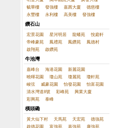
毓華樓
發強樓
嘉茜大廈
德慈樓
永豐樓
永利樓
高美樓
發強樓
鑽石山
宏景花園
星河明居
龍蟠苑
悅庭軒
帝峰豪苑
鳳禮苑
鳳鑽苑
鳳德村
啟翔苑
啟鑽苑
牛池灣
嘉峰台
海港花園
新麗花園
曉暉花園
瓊山苑
瓊麗苑
瓊軒苑
峻弦
威豪花園
怡發花園
怡富花園
清水灣道8號
彩峰苑
興業大廈
彩興苑
泰峰
橫頭磡
黃大仙下村
天馬苑
天宏苑
德強苑
啟德花園
富強苑
嘉強苑
康強苑