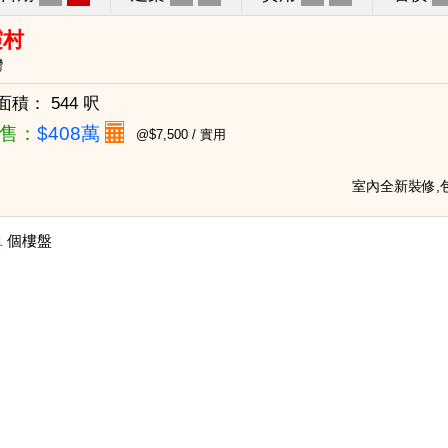
霞村
灣
面積：
544 呎
售：
$408萬
@$7,500 / 實用
室內全新裝修,
1
個樓盤