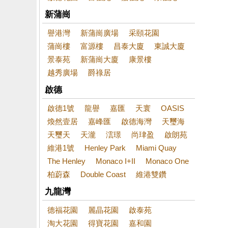
新蒲崗
譽港灣
新蒲崗廣場
采頤花園
蒲崗樓
富源樓
昌泰大廈
東誠大廈
景泰苑
新蒲崗大廈
康景樓
越秀廣場
爵祿居
啟德
啟德1號
龍譽
嘉匯
天寰
OASIS
煥然壹居
嘉峰匯
啟德海灣
天璽海
天璽天
天瀧
澐璟
尚珒盈
啟朗苑
維港1號
Henley Park
Miami Quay
The Henley
Monaco I+II
Monaco One
柏蔚森
Double Coast
維港雙鑽
九龍灣
德福花園
麗晶花園
啟泰苑
淘大花園
得寶花園
嘉和園