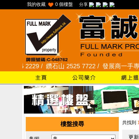
我的收藏
0
個樓盤
分享
5 2229 /
鑽石山 2525 7722 /
發展商一手專組 8101
共找到
樓盤搜尋
更新
售/租