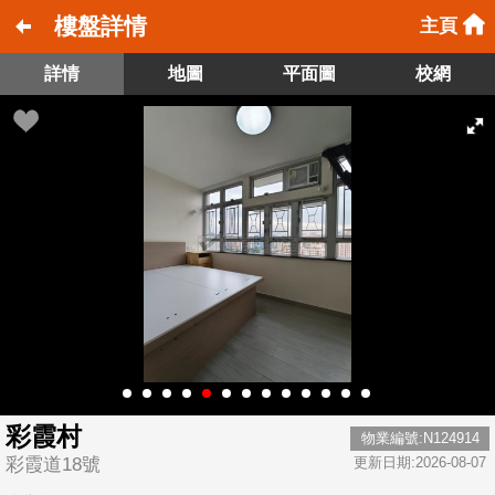
樓盤詳情
主頁
詳情
地圖
平面圖
校網
彩霞村
物業編號:N124914
彩霞道18號
更新日期:2026-08-07