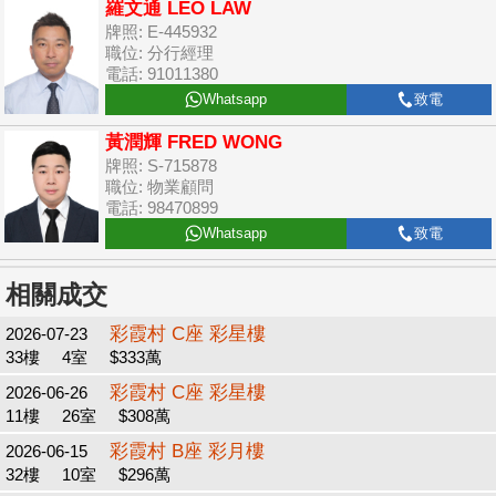
羅文通 LEO LAW
牌照: E-445932
職位: 分行經理
電話: 91011380
Whatsapp
致電
黃潤輝 FRED WONG
牌照: S-715878
職位: 物業顧問
電話: 98470899
Whatsapp
致電
相關成交
彩霞村 C座 彩星樓
2026-07-23
33樓
4室
$333萬
彩霞村 C座 彩星樓
2026-06-26
11樓
26室
$308萬
彩霞村 B座 彩月樓
2026-06-15
32樓
10室
$296萬