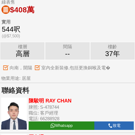
綠表售
$408萬
實用
544呎
(@$7,500)
樓層
間隔
樓齡
高層
--
37年
向南，開陽
室內全新裝修,包括更換銅喉及電�
物業用途: 居屋
聯絡資料
陳駿明 RAY CHAN
牌照: S-478744
職位: 客戶經理
電話: 66288928
Whatsapp
致電