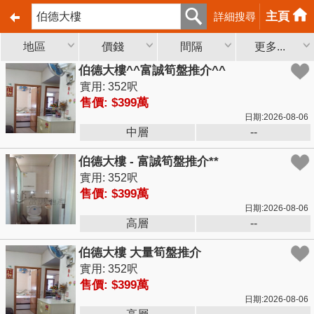
主頁
詳細搜尋
地區
價錢
間隔
更多...
伯德大樓^^富誠筍盤推介^^
實用: 352呎
售價: $399萬
日期:2026-08-06
中層
--
伯德大樓 - 富誠筍盤推介**
實用: 352呎
售價: $399萬
日期:2026-08-06
高層
--
伯德大樓 大量筍盤推介
實用: 352呎
售價: $399萬
日期:2026-08-06