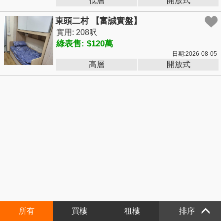
低層
開放式
東頭二村 【富誠實盤】
實用: 208呎
綠表售: $120萬
日期:2026-08-05
高層
開放式
所有
買樓
租樓
排序