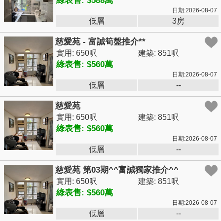
綠表售: $588萬
日期:2026-08-07
低層
3房
慈愛苑 - 富誠筍盤推介**
實用: 650呎
建築: 851呎
綠表售: $560萬
日期:2026-08-07
低層
--
慈愛苑
實用: 650呎
建築: 851呎
綠表售: $560萬
日期:2026-08-07
低層
--
慈愛苑 第03期^^富誠獨家推介^^
實用: 650呎
建築: 851呎
綠表售: $560萬
日期:2026-08-07
低層
--