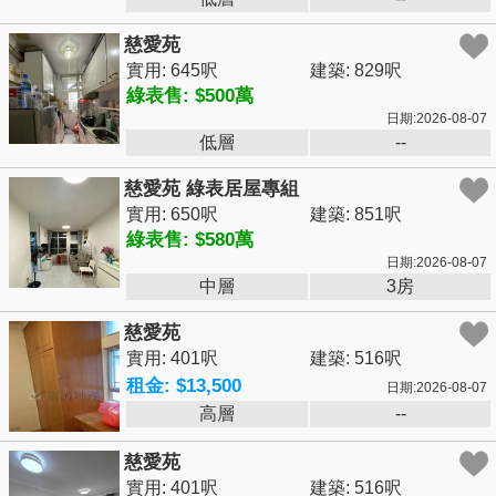
慈愛苑
實用: 645呎
建築: 829呎
綠表售: $500萬
日期:2026-08-07
低層
--
慈愛苑 綠表居屋專組
實用: 650呎
建築: 851呎
綠表售: $580萬
日期:2026-08-07
中層
3房
慈愛苑
實用: 401呎
建築: 516呎
租金: $13,500
日期:2026-08-07
高層
--
慈愛苑
實用: 401呎
建築: 516呎