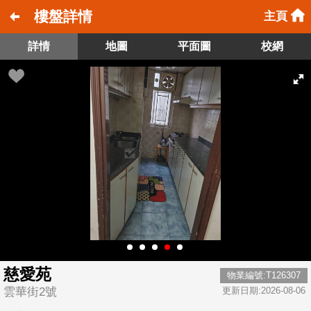
樓盤詳情
主頁
詳情
地圖
平面圖
校網
慈愛苑
物業編號:T126307
雲華街2號
更新日期:2026-08-06