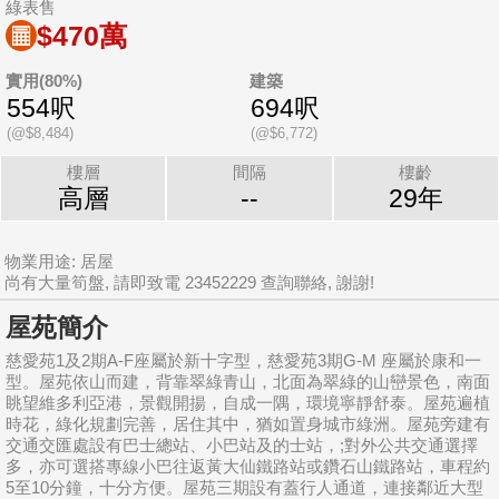
綠表售
$470萬
實用(80%)
建築
554呎
694呎
(@$8,484)
(@$6,772)
樓層
間隔
樓齡
高層
--
29年
物業用途: 居屋
尚有大量筍盤, 請即致電 23452229 查詢聯絡, 謝謝!
屋苑簡介
慈愛苑1及2期A-F座屬於新十字型，慈愛苑3期G-M 座屬於康和一
型。屋苑依山而建，背靠翠綠青山，北面為翠綠的山巒景色，南面
眺望維多利亞港，景觀開揚，自成一隅，環境寧靜舒泰。屋苑遍植
時花，綠化規劃完善，居住其中，猶如置身城市綠洲。屋苑旁建有
交通交匯處設有巴士總站、小巴站及的士站，;對外公共交通選擇
多，亦可選搭專線小巴往返黃大仙鐵路站或鑽石山鐵路站，車程約
5至10分鐘，十分方便。屋苑三期設有蓋行人通道，連接鄰近大型