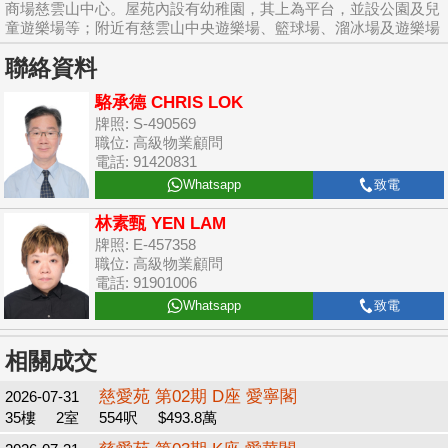
商場慈雲山中心。屋苑內設有幼稚園，其上為平台，並設公園及兒
童遊樂場等；附近有慈雲山中央遊樂場、籃球場、溜冰場及遊樂場
聯絡資料
駱承德 CHRIS LOK
牌照: S-490569
職位: 高級物業顧問
電話: 91420831
Whatsapp
致電
林素甄 YEN LAM
牌照: E-457358
職位: 高級物業顧問
電話: 91901006
Whatsapp
致電
相關成交
慈愛苑 第02期 D座 愛寧閣
2026-07-31
35樓
2室
554呎
$493.8萬