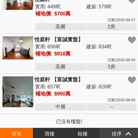
實用: 449呎
建築: 579呎
補地價: $700萬
日期:2026-08-07
高層
2房
悅庭軒 【富誠實盤】
實用: 656呎
建築: 834呎
補地價: $918萬
日期:2026-08-05
高層
3房
悅庭軒 【富誠實盤】
實用: 657呎
建築: 826呎
補地價: $950萬
日期:2026-08-05
中層
--
已沒有樓盤!
所有
買樓
租樓
排序