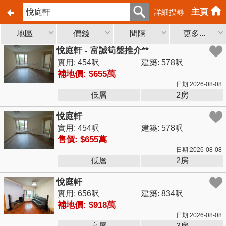
主頁
詳細搜尋
地區
價錢
間隔
更多...
悅庭軒 - 富誠筍盤推介**
實用: 454呎
建築: 578呎
補地價: $655萬
日期:2026-08-08
低層
2房
悅庭軒
實用: 454呎
建築: 578呎
售價: $655萬
日期:2026-08-08
低層
2房
悅庭軒
實用: 656呎
建築: 834呎
補地價: $918萬
日期:2026-08-08