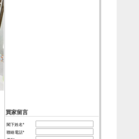
買家留言
閣下姓名*
聯絡電話*