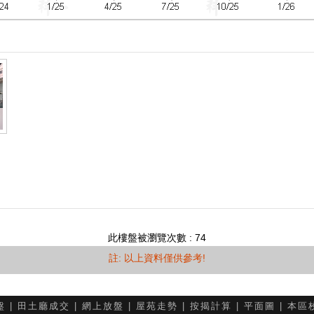
此樓盤被瀏覽次數 : 74
註: 以上資料僅供參考!
盤
|
田土廳成交
|
網上放盤
|
屋苑走勢
|
按揭計算
|
平面圖
|
本區