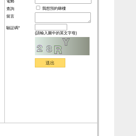
電郵
我想預約睇樓
查詢
留言
驗証碼*
(請輸入圖中的英文字母)