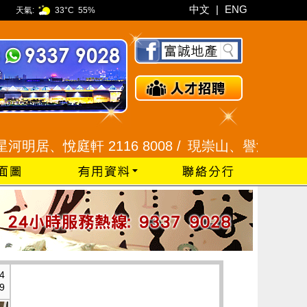
中文
|
ENG
天氣:
33°C
55%
悅庭軒 2116 8008 /
現崇山、譽港灣 2345 9926
4
9