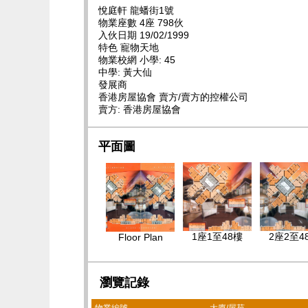
悅庭軒 龍蟠街1號
物業座數 4座 798伙
入伙日期 19/02/1999
特色 寵物天地
物業校網 小學: 45
中學: 黃大仙
發展商
香港房屋協會 賣方/賣方的控權公司
賣方: 香港房屋協會
平面圖
1座1至48樓
2座2至4
Floor Plan
瀏覽記錄