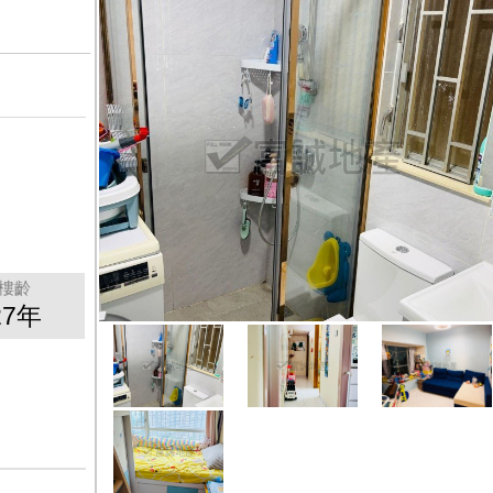
樓齡
27年