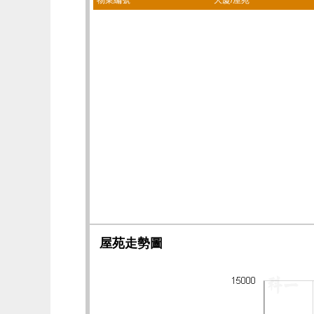
物業編號
大廈/屋苑
屋苑走勢圖