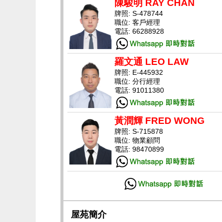
陳駿明 RAY CHAN
牌照: S-478744
職位: 客戶經理
電話: 66288928
羅文通 LEO LAW
牌照: E-445932
職位: 分行經理
電話: 91011380
黃潤輝 FRED WONG
牌照: S-715878
職位: 物業顧問
電話: 98470899
屋苑簡介