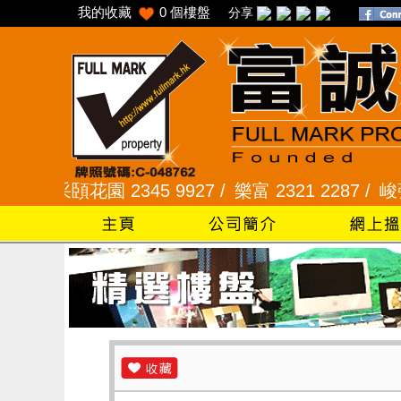
我的收藏
0
個樓盤
分享
采頣花園 2345 9927 /
樂富 2321 2287 /
峻弦、曉暉花