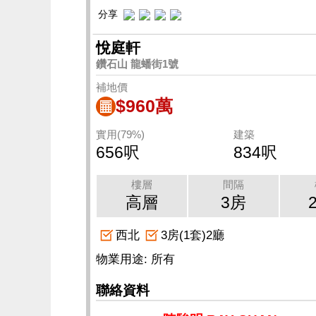
分享
悅庭軒
鑽石山 龍蟠街1號
補地價
$960萬
實用(79%)
建築
656呎
834呎
樓層
間隔
高層
3房
西北
3房(1套)2廳
物業用途: 所有
聯絡資料