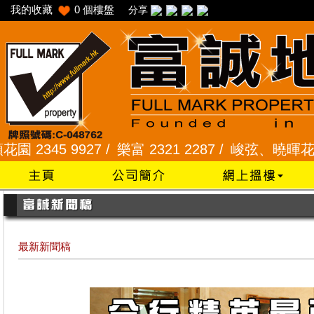
我的收藏
0
個樓盤
分享
 9927 /
樂富 2321 2287 /
峻弦、曉暉花園 2345 12
最新新聞稿