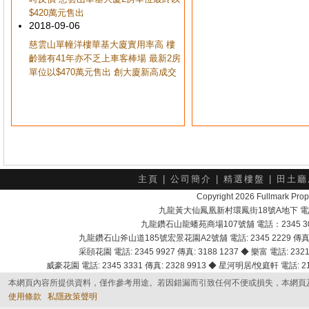
$420萬元售出
2018-09-06
慈雲山單幢洋樓華基大廈實用率高 樓
齡雖有41年亦不乏上車客棒場 最新2房
單位以$470萬元售出 創大廈新高成交
主頁
|
公司簡介
|
精選樓盤
|
田土廳
Copyright 2026 Fullmark 
九龍黃大仙鳳凰新村環鳳街18號A地下 電話：232
九龍鑽石山龍蟠苑商場107號舖 電話：2345 303
九龍鑽石山斧山道185號宏景花園A2號舖 電話: 2345 2229 傳真: 
采頣花園 電話: 2345 9927 傳真: 3188 1237 ◆ 樂富 電話: 2321 
威豪花園 電話: 2345 3331 傳真: 2328 9913 ◆ 星河明居/悅庭軒 電話: 2116
本網頁內容所提供資料，僅作參考用途。若因錯漏而引致任何不便或損失，本網頁
使用條款
私隱政策聲明