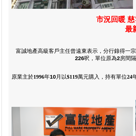
市況回暖 
最
富誠地產高級客戶主任曾遠東表示
，
分行錄得一宗
226
呎
，
單位原為
2
房
間
原業主於
1996
年
10
月
以
$119
萬元
購入
，
持有單位
24