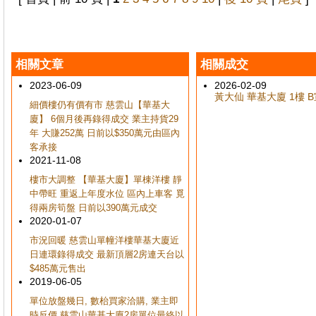
相關文章
相關成交
2023-06-09
2026-02-09
黃大仙 華基大廈 1樓 B室
細價樓仍有價有市 慈雲山【華基大
廈】 6個月後再錄得成交 業主持貨29
年 大賺252萬 日前以$350萬元由區內
客承接
2021-11-08
樓市大調整 【華基大廈】單棟洋樓 靜
中帶旺 重返上年度水位 區內上車客 覓
得兩房筍盤 日前以390萬元成交
2020-01-07
市況回暖 慈雲山單幢洋樓華基大廈近
日連環錄得成交 最新頂層2房連天台以
$485萬元售出
2019-06-05
單位放盤幾日, 數枱買家洽購, 業主即
時反價 慈雲山華基大廈2房單位最終以