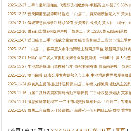
2025-12-27 二手市道勢頭如虹 代理領先指數創年半新高 全年暫升5.35
2025-12-23 普天同慶聖誕節即將臨近 「白居二」買家繼續搶閘入市 黃
2025-12-17 傳統智慧買樓收租磚頭保值 投資者四出掃貨 黃大仙『樓仔』
2025-12-16 鑽石山宏景花園2房戶獲「白居二」客以$380萬元(綠表)承接
2025-12-07 近日綠表二手市場成交量激增 綠表客和白居二客於市場上
2025-12-02 「白居二」客再度入市牛池灣瓊山苑兩房單位 最新兩房以綠表
2025-12-01 外區白居二客人來搵朋友聚會食飯變買樓 一睇即中 黃大仙
2025-11-27 牛池灣居屋瓊山苑樓齢42年 依然有價有市 最新兩房獲「白居
2025-11-25 樓市回暖 綠表公屋客亦趁勢入市上車 牛池灣新世界居屋嘉
2025-11-24 綠表業主反價搵扭計唔想賣 白居二年輕夫婦誠意感動業主簽約 
2025-11-16 白居二及綠表買家同時出動市場掃貨 二手綠表盤源短缺 
2025-11-11 減息效應帶動樓市 一二手市場交投氣氛升温 「白居二」
2025-11-09 白居二合資格人仕陸續收証 慈愛苑一個月內錄10宗成交 業
[ 首頁 | 前 10 頁 |
1
2
3
4
5
6
7
8
9
10
|
後 10 頁
|
尾頁
]