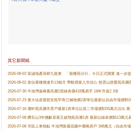
其它新聞稿
2026-08-03 富誠地產深耕九龍東 「龍蟠苑分行」今日正式開業 進
2026-08-02 差估署樓價連升13個月 帶動買家入市信心 慈雲山慈愛苑高層
2026-07-30 牛池灣嘉峰臺高層2房綠表價418萬易手 19年升值2.3倍
2026-07-23 黄大仙居屋慈安苑罕有已補地價2房單位最新以自由市場價$5
2026-07-16 瓊軒苑高層市景戶最新1房單位以居二市場價$335萬元沽出 業
2026-07-09 鑽石山3年樓齡居屋王啟翔苑高層1房 最新以綠表價$513萬元
2026-07-08 市區上車熱點 牛池灣新麗花園中層兩房戶 398萬元（自