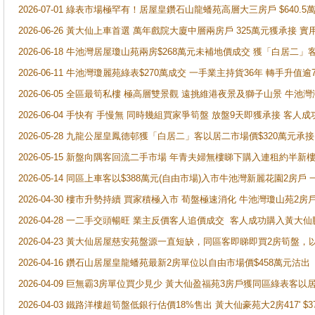
2026-07-01 綠表市場極罕有！居屋皇鑽石山龍蟠苑高層大三房戶 $640
2026-06-26 黃大仙上車首選 萬年戲院大廈中層兩房戶 325萬元獲承接 實
2026-06-18 牛池灣居屋瓊山苑兩房$268萬元未補地價成交 獲「白居二」
2026-06-11 牛池灣瓊麗苑綠表$270萬成交 一手業主持貨36年 轉手升值逾
2026-06-05 全區最筍私樓 極高層雙景觀 遠挑維港夜景及獅子山景 牛池
2026-06-04 手快有 手慢無 同時幾組買家爭筍盤 放盤9天即獲承接 
2026-05-28 九龍公屋皇鳳德邨獲「白居二」客以居二市場價$320萬元承接
2026-05-15 新盤向隅客回流二手市場 年青夫婦無樓睇下購入連租約半新
2026-05-14 同區上車客以$388萬元(自由市場)入市牛池灣新麗花園2房戶
2026-04-30 樓市升勢持續 買家積極入市 荀盤極速消化 牛池灣瓊山苑2
2026-04-28 一二手交頭暢旺 業主反價客人追價成交 客人成功購入黃大仙
2026-04-23 黃大仙居屋慈安苑盤源一直短缺，同區客即睇即買2房筍盤，
2026-04-16 鑽石山居屋皇龍蟠苑最新2房單位以自由市場價$458萬元沽出
2026-04-09 巨無霸3房單位買少見少 黃大仙盈福苑3房戶獲同區綠表客以
2026-04-03 鐵路洋樓超筍盤低銀行估價18%售出 黃大仙豪苑大2房417' $