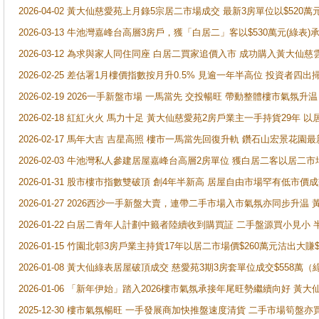
2026-04-02 黃大仙慈愛苑上月錄5宗居二市場成交 最新3房單位以$520萬
2026-03-13 牛池灣嘉峰台高層3房戶，獲「白居二」客以$530萬元(綠表)
2026-03-12 為求與家人同住同座 白居二買家追價入市 成功購入黃大仙
2026-02-25 差估署1月樓價指數按月升0.5% 見逾一年半高位 投資
2026-02-19 2026一手新盤市場 一馬當先 交投暢旺 帶動整體樓市氣氛
2026-02-18 紅紅火火 馬力十足 黃大仙慈愛苑2房戶業主一手持貨29年 以
2026-02-17 馬年大吉 吉星高照 樓市一馬當先回復升軌 鑽石山宏景花園
2026-02-03 牛池灣私人參建居屋嘉峰台高層2房單位 獲白居二客以居二市
2026-01-31 股市樓市指數雙破頂 創4年半新高 居屋自由市場罕有低市價
2026-01-27 2026西沙一手新盤大賣，連帶二手市場入市氣氛亦同步升
2026-01-22 白居二青年人計劃中籤者陸續收到購買証 二手盤源買小見小
2026-01-15 竹園北邨3房戶業主持貨17年以居二市場價$260萬元沽出大賺$
2026-01-08 黃大仙綠表居屋破頂成交 慈愛苑3期3房套單位成交$558萬（
2026-01-06 「新年伊始」踏入2026樓市氣氛承接年尾旺勢繼續向好 
2025-12-30 樓市氣氛暢旺 一手發展商加快推盤速度清貨 二手市場筍