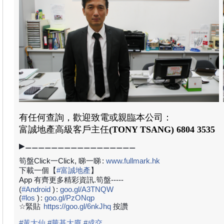
有任何查詢，歡迎致電或親臨本公司：
富誠地產高級
客戶主任
(TONY TSANG)
6804 3535
▶⚊⚊⚊⚊⚊⚊⚊⚊⚊⚊⚊⚊⚊⚊⚊⚊⚊
筍盤Click一Click, 睇一睇
:
www.fullmark.hk
下載一個【
#
富誠地產
】
App 有齊更多精彩資訊.筍盤-----
(
#
Android
)
:
goo.gl/A3TNQW
(
#
los
)
:
goo.gl/PzONqp
☆緊貼
https://goo.gl/6nkJhq
按讚
#
黃大仙
#
華基大廈
#
成交