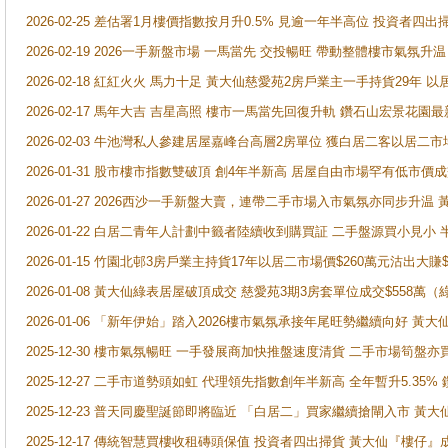
2026-02-25 差估署1月樓價指數按月升0.5% 見逾一年半高位 投資
2026-02-19 2026一手新盤市場 一馬當先 交投暢旺 帶動整體樓市氣氛
2026-02-18 紅紅火火 馬力十足 黃大仙慈愛苑2房戶業主一手持貨29年 以
2026-02-17 馬年大吉 吉星高照 樓市一馬當先回復升軌 鑽石山宏景花園
2026-02-03 牛池灣私人參建居屋嘉峰台高層2房單位 獲白居二客以居二市
2026-01-31 股市樓市指數雙破頂 創4年半新高 居屋自由市場罕有低市價
2026-01-27 2026西沙一手新盤大賣，連帶二手市場入市氣氛亦同步升
2026-01-22 白居二青年人計劃中籤者陸續收到購買証 二手盤源買小見小
2026-01-15 竹園北邨3房戶業主持貨17年以居二市場價$260萬元沽出大賺$
2026-01-08 黃大仙綠表居屋破頂成交 慈愛苑3期3房套單位成交$558萬（
2026-01-06 「新年伊始」踏入2026樓市氣氛承接年尾旺勢繼續向好 
2025-12-30 樓市氣氛暢旺 一手發展商加快推盤速度清貨 二手市場筍
2025-12-27 二手市道勢頭如虹 代理領先指數創年半新高 全年暫升5.35
2025-12-23 普天同慶聖誕節即將臨近 「白居二」買家繼續搶閘入市 黃
2025-12-17 傳統智慧買樓收租磚頭保值 投資者四出掃貨 黃大仙『樓仔』