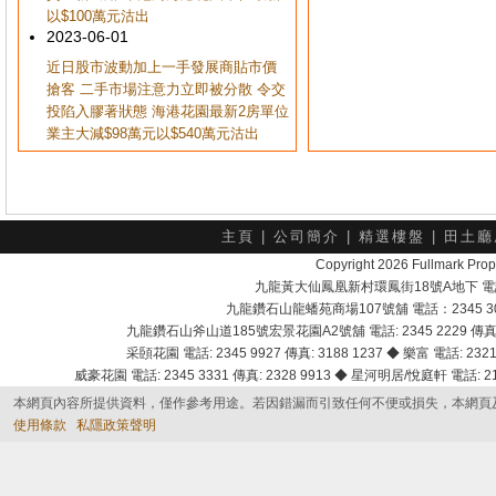
以$100萬元沽出
2023-06-01
近日股市波動加上一手發展商貼市價
搶客 二手市場注意力立即被分散 令交
投陷入膠著狀態 海港花園最新2房單位
業主大減$98萬元以$540萬元沽出
主頁
|
公司簡介
|
精選樓盤
|
田土廳
Copyright 2026 Fullmark 
九龍黃大仙鳳凰新村環鳳街18號A地下 電話：232
九龍鑽石山龍蟠苑商場107號舖 電話：2345 303
九龍鑽石山斧山道185號宏景花園A2號舖 電話: 2345 2229 傳真: 
采頣花園 電話: 2345 9927 傳真: 3188 1237 ◆ 樂富 電話: 2321 
威豪花園 電話: 2345 3331 傳真: 2328 9913 ◆ 星河明居/悅庭軒 電話: 2116
本網頁內容所提供資料，僅作參考用途。若因錯漏而引致任何不便或損失，本網頁
使用條款
私隱政策聲明