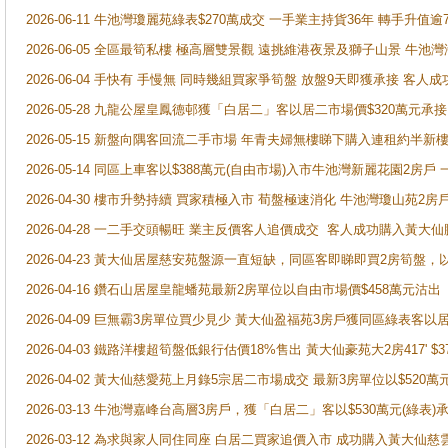
2026-06-11 牛池灣瓊麗苑綠表$270萬成交 一手業主持貨36年 轉手升值逾
2026-06-05 全區最筍私樓 極高層雙景觀 遠挑維港夜景及獅子山景 牛池
2026-06-04 手快有 手慢無 同時幾組買家爭筍盤 放盤9天即獲承接 
2026-05-28 九龍公屋皇鳳德邨獲「白居二」客以居二市場價$320萬元承接
2026-05-15 新盤向隅客回流二手市場 年青夫婦無樓睇下購入連租約半新
2026-05-14 同區上車客以$388萬元(自由市場)入市牛池灣新麗花園2房戶
2026-04-30 樓市升勢持續 買家積極入市 荀盤極速消化 牛池灣瓊山苑2
2026-04-28 一二手交頭暢旺 業主反價客人追價成交 客人成功購入黃大仙
2026-04-23 黃大仙居屋慈安苑盤源一直短缺，同區客即睇即買2房筍盤，
2026-04-16 鑽石山居屋皇龍蟠苑最新2房單位以自由市場價$458萬元沽出
2026-04-09 巨無霸3房單位買少見少 黃大仙盈福苑3房戶獲同區綠表客以
2026-04-03 鐵路洋樓超筍盤低銀行估價18%售出 黃大仙豪苑大2房417' $
2026-04-02 黃大仙慈愛苑上月錄5宗居二市場成交 最新3房單位以$520萬
2026-03-13 牛池灣嘉峰台高層3房戶，獲「白居二」客以$530萬元(綠表)
2026-03-12 為求與家人同住同座 白居二買家追價入市 成功購入黃大仙