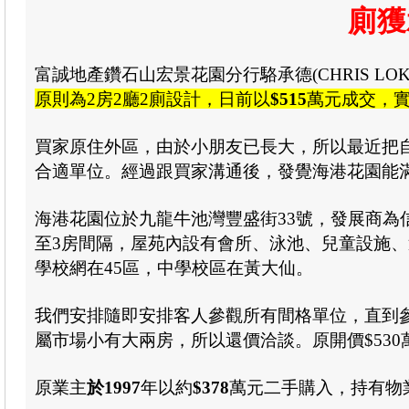
廁獲
富誠地產鑽石山宏景花園分行駱承德(CHRIS LO
原則為2房2廳2廁設計，日前以
$515
萬元成交，
買家原住外區，由於小朋友已長大，所以最近把
合適單位。經過跟買家溝通後，發覺海港花園能
海港花園位於九龍牛池灣豐盛街33號，發展商為信和
至3房間隔，屋苑內設有會所、泳池、兒童設施、
學校網在45區，中學校區在黃大仙。
我們安排隨即安排客人參觀所有間格單位，直到
屬市場小有大兩房，所以還價洽談。原開價$530萬
原業主
於1997
年以約
$378
萬元二手購入，持有物