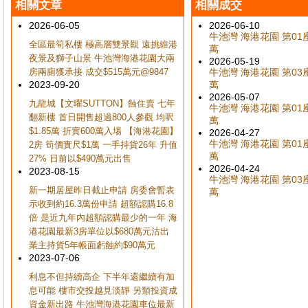
相關文章
相關成交
2026-06-05
2026-06-10
牛池灣 海港花園 第01座 
全區最筍私樓 極高層雙景觀 遠挑維港
萬
夜景及獅子山景 牛池灣海港花園大兩
2026-05-19
房兩廁獲承接 成交$515萬元@9847
牛池灣 海港花園 第03座 
2023-09-20
萬
2026-05-07
九龍城【文曜SUTTON】蝕住賣 七年
牛池灣 海港花園 第01座 
翻新樓 首日開售超過800人參觀 均呎
萬
$1.85萬 折實600萬入場 【海港花園】
2026-04-27
牛池灣 海港花園 第01座 
2房 筍價實尺$1萬 一手持貨26年 升值
萬
27% 日前以$490萬元出售
2026-04-24
2023-08-15
牛池灣 海港花園 第03座 
新一期居屋昨日截止申請 房委會暫表
萬
示收到約16.3萬份申請 超額認購16.8
倍 是近九年內超額認購最少的一年 海
港花園最新3房單位以$680萬元沽出
業主持貨5年帳面虧蝕約$90萬元
2023-07-06
利息不但持續高企 下半年還繼續有加
息可能 樓市交投越見淡靜 另類投資成
資金新出路 牛池灣海港花園車位最新