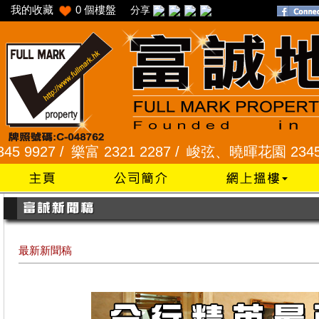
我的收藏
0
個樓盤
分享
樂富 2321 2287 /
峻弦、曉暉花園 2345 1286 /
威豪
最新新聞稿