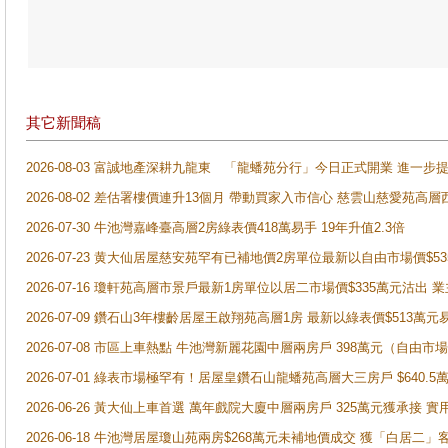
其它新聞稿
2026-08-03 富誠地產深耕九龍東 「龍蟠苑分行」今日正式開業 進
2026-08-02 差估署樓價連升13個月 帶動買家入市信心 慈雲山慈愛苑高層
2026-07-30 牛池灣嘉峰臺高層2房綠表價418萬易手 19年升值2.3倍
2026-07-23 黄大仙居屋慈安苑罕有已補地價2房單位最新以自由市場價$5
2026-07-16 瓊軒苑高層市景戶最新1房單位以居二市場價$335萬元沽出 業
2026-07-09 鑽石山3年樓齡居屋王啟翔苑高層1房 最新以綠表價$513萬元
2026-07-08 市區上車熱點 牛池灣新麗花園中層兩房戶 398萬元（自
2026-07-01 綠表市場極罕有！居屋皇鑽石山龍蟠苑高層大三房戶 $640
2026-06-26 黃大仙上車首選 萬年戲院大廈中層兩房戶 325萬元獲承接 實
2026-06-18 牛池灣居屋瓊山苑兩房$268萬元未補地價成交 獲「白居二」