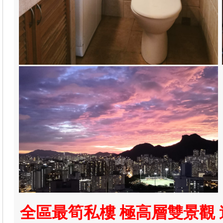
全區最筍私樓 極高層雙景觀