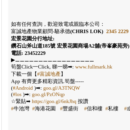
如有任何查詢，歡迎致電或親臨本公司：
富誠地產物業顧問-駱承德
(CHRIS LOK)
2345 2229
宏景花園分行地址:
鑽石山斧山道185號 宏景花園商場A2舖(帝峯豪苑旁)
電話: 23452229
▶⚊⚊⚊⚊⚊⚊⚊⚊⚊⚊⚊⚊⚊⚊⚊⚊⚊
筍盤Click一Click, 睇一睇➡:
www.fullmark.hk
下載一個【
#富誠地產
】
App 有齊更多精彩資訊.筍盤-----
(
#Android
)➡:
goo.gl/A3TNQW
(
#los
)➡:
goo.gl/PzONqp
☆緊貼➡
https://goo.gl/6nkJhq
按讚
#
牛池灣
#
海港花園
#
豐盛街
#
信和樓
#
私樓
#