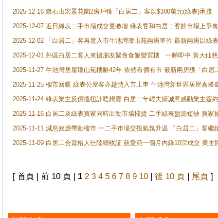
2025-12-16 鑽石山宏景花園2房戶獲「白居二」客以$380萬元(綠表)承接
2025-12-07 近日綠表二手市場成交量激增 綠表客和白居二客於市場上
2025-12-02 「白居二」客再度入市牛池灣瓊山苑兩房單位 最新兩房以綠表
2025-12-01 外區白居二客人來搵朋友聚會食飯變買樓 一睇即中 黃大仙
2025-11-27 牛池灣居屋瓊山苑樓齢42年 依然有價有市 最新兩房獲「白居
2025-11-25 樓市回暖 綠表公屋客亦趁勢入市上車 牛池灣新世界居屋嘉
2025-11-24 綠表業主反價搵扭計唔想賣 白居二年輕夫婦誠意感動業主簽約 
2025-11-16 白居二及綠表買家同時出動市場掃貨 二手綠表盤源短缺 
2025-11-11 減息效應帶動樓市 一二手市場交投氣氛升温 「白居二」
2025-11-09 白居二合資格人仕陸續收証 慈愛苑一個月內錄10宗成交 業
[ 首頁 | 前 10 頁 |
1
2
3
4
5
6
7
8
9
10
|
後 10 頁
|
尾頁
]