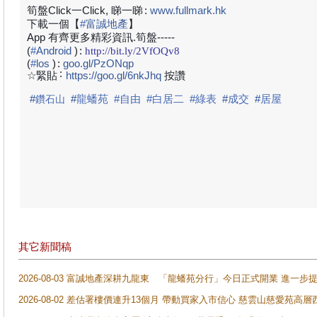
筍盤Click一Click, 睇一睇
:
www.fullmark.hk
下載一個【
#
富誠地產
】
App 有齊更多精彩資訊.筍盤-----
(
#
Android
)
:
http://bit.ly/2VfOQv8
(
#
los
)
:
goo.gl/PzONqp
:
☆緊貼
https://goo.gl/6nkJhq
按讚
#
#
龍蟠苑
#自由
#白居二
#綠表
#
成交
#
居屋
鑽石山
其它新聞稿
2026-08-03 富誠地產深耕九龍東 「龍蟠苑分行」今日正式開業 進
2026-08-02 差估署樓價連升13個月 帶動買家入市信心 慈雲山慈愛苑高層