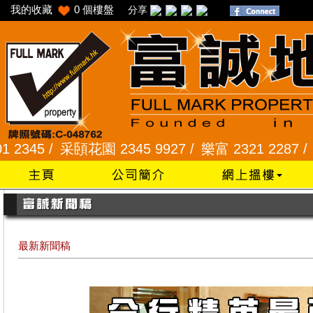
我的收藏
0
個樓盤
分享
頣花園 2345 9927 /
樂富 2321 2287 /
峻弦、曉暉花園
最新新聞稿