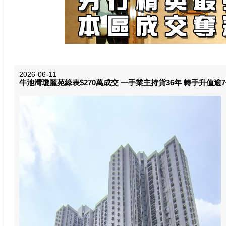
2026-06-11
牛池灣瓊麗苑綠表$270萬成交 一手業主持貨36年 轉手升值逾