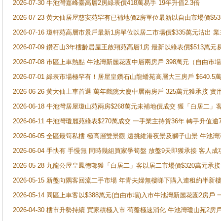
2026-07-30 牛池灣嘉峰臺高層2房綠表價418萬易手 19年升值2.3倍
2026-07-23 黄大仙居屋慈安苑罕有已補地價2房單位最新以自由市場價$5
2026-07-16 瓊軒苑高層市景戶最新1房單位以居二市場價$335萬元沽出 業
2026-07-09 鑽石山3年樓齡居屋王啟翔苑高層1房 最新以綠表價$513萬元
2026-07-08 市區上車熱點 牛池灣新麗花園中層兩房戶 398萬元（自
2026-07-01 綠表市場極罕有！居屋皇鑽石山龍蟠苑高層大三房戶 $640
2026-06-26 黃大仙上車首選 萬年戲院大廈中層兩房戶 325萬元獲承接 實
2026-06-18 牛池灣居屋瓊山苑兩房$268萬元未補地價成交 獲「白居二」
2026-06-11 牛池灣瓊麗苑綠表$270萬成交 一手業主持貨36年 轉手升值逾
2026-06-05 全區最筍私樓 極高層雙景觀 遠挑維港夜景及獅子山景 牛池
2026-06-04 手快有 手慢無 同時幾組買家爭筍盤 放盤9天即獲承接 
2026-05-28 九龍公屋皇鳳德邨獲「白居二」客以居二市場價$320萬元承接
2026-05-15 新盤向隅客回流二手市場 年青夫婦無樓睇下購入連租約半新
2026-05-14 同區上車客以$388萬元(自由市場)入市牛池灣新麗花園2房戶
2026-04-30 樓市升勢持續 買家積極入市 荀盤極速消化 牛池灣瓊山苑2