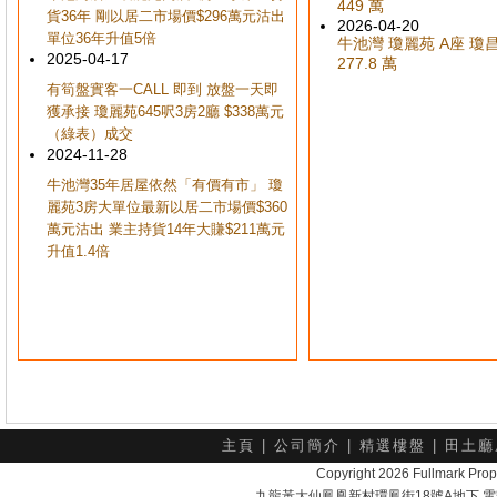
449 萬
貨36年 剛以居二市場價$296萬元沽出
2026-04-20
單位36年升值5倍
牛池灣 瓊麗苑 A座 瓊昌閣
2025-04-17
277.8 萬
有筍盤實客一CALL 即到 放盤一天即
獲承接 瓊麗苑645呎3房2廳 $338萬元
（綠表）成交
2024-11-28
牛池灣35年居屋依然「有價有市」 瓊
麗苑3房大單位最新以居二市場價$360
萬元沽出 業主持貨14年大賺$211萬元
升值1.4倍
主頁
|
公司簡介
|
精選樓盤
|
田土廳
Copyright 2026 Fullmark 
九龍黃大仙鳳凰新村環鳳街18號A地下 電話：232