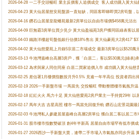
2026-04-28 一二手交頭暢旺 業主反價客人追價成交 客人成功購入黃大仙
2026-04-23 黃大仙居屋慈安苑盤源一直短缺，同區客即睇即買2房筍盤，
2026-04-16 鑽石山居屋皇龍蟠苑最新2房單位以自由市場價$458萬元沽出
2026-04-09 巨無霸3房單位買少見少 黃大仙盈福苑3房戶獲同區綠表客以
2026-04-03 鐵路洋樓超筍盤低銀行估價18%售出 黃大仙豪苑大2房417' $
2026-04-02 黃大仙慈愛苑上月錄5宗居二市場成交 最新3房單位以$520萬
2026-03-13 牛池灣嘉峰台高層3房戶，獲「白居二」客以$530萬元(綠表)
2026-03-12 為求與家人同住同座 白居二買家追價入市 成功購入黃大仙
2026-02-25 差估署1月樓價指數按月升0.5% 見逾一年半高位 投資
2026-02-19 2026一手新盤市場 一馬當先 交投暢旺 帶動整體樓市氣氛
2026-02-18 紅紅火火 馬力十足 黃大仙慈愛苑2房戶業主一手持貨29年 以
2026-02-17 馬年大吉 吉星高照 樓市一馬當先回復升軌 鑽石山宏景花園
2026-02-03 牛池灣私人參建居屋嘉峰台高層2房單位 獲白居二客以居二市
2026-01-31 股市樓市指數雙破頂 創4年半新高 居屋自由市場罕有低市價
2026-01-27 2026西沙一手新盤大賣，連帶二手市場入市氣氛亦同步升