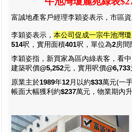
牛池灣瓊麗苑綠表$2
富誠地產客戶經理李穎姿表示，
市區資
李穎姿表示，
本公司促成
一宗牛池灣瓊
514
呎，實用面積
401
呎，
單位為
2
房間
李穎姿指，新買家為區內綠表客，看中
建築呎價
@
5,252
元，實用呎價
@
6,733
​原業主於
1989
年
12
月以約
$33
萬元(一
帳面大幅獲利約
$237
萬元，物業期內