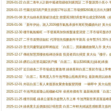
2026-01-22 白居二青年人計劃中籤者陸續收到購買証 二手盤源買小見小
2026-01-15 竹園北邨3房戶業主持貨17年以居二市場價$260萬元沽出大賺$
2026-01-08 黃大仙綠表居屋破頂成交 慈愛苑3期3房套單位成交$558萬（
2026-01-06 「新年伊始」踏入2026樓市氣氛承接年尾旺勢繼續向好 
2025-12-30 樓市氣氛暢旺 一手發展商加快推盤速度清貨 二手市場筍
2025-12-27 二手市道勢頭如虹 代理領先指數創年半新高 全年暫升5.35
2025-12-23 普天同慶聖誕節即將臨近 「白居二」買家繼續搶閘入市 黃
2025-12-17 傳統智慧買樓收租磚頭保值 投資者四出掃貨 黃大仙『樓仔』
2025-12-16 鑽石山宏景花園2房戶獲「白居二」客以$380萬元(綠表)承接
2025-12-07 近日綠表二手市場成交量激增 綠表客和白居二客於市場上
2025-12-02 「白居二」客再度入市牛池灣瓊山苑兩房單位 最新兩房以綠表
2025-12-01 外區白居二客人來搵朋友聚會食飯變買樓 一睇即中 黃大仙
2025-11-27 牛池灣居屋瓊山苑樓齢42年 依然有價有市 最新兩房獲「白居
2025-11-25 樓市回暖 綠表公屋客亦趁勢入市上車 牛池灣新世界居屋嘉
2025-11-24 綠表業主反價搵扭計唔想賣 白居二年輕夫婦誠意感動業主簽約 