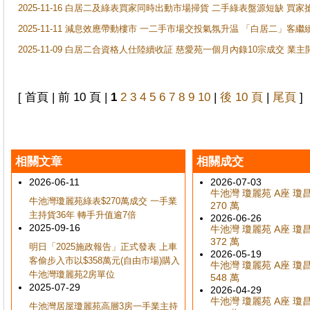
2025-11-16 白居二及綠表買家同時出動市場掃貨 二手綠表盤源短缺 
2025-11-11 減息效應帶動樓市 一二手市場交投氣氛升温 「白居二」
2025-11-09 白居二合資格人仕陸續收証 慈愛苑一個月內錄10宗成交 業
[ 首頁 | 前 10 頁 |
1
2
3
4
5
6
7
8
9
10
|
後 10 頁
|
尾頁
]
相關文章
相關成交
2026-06-11
2026-07-03
牛池灣 瓊麗苑 A座 瓊昌閣
牛池灣瓊麗苑綠表$270萬成交 一手業
270 萬
主持貨36年 轉手升值逾7倍
2026-06-26
2025-09-16
牛池灣 瓊麗苑 A座 瓊昌閣
372 萬
明日「2025施政報告」正式發表 上車
2026-05-19
客偷步入市以$358萬元(自由市場)購入
牛池灣 瓊麗苑 A座 瓊昌閣
牛池灣瓊麗苑2房單位
548 萬
2025-07-29
2026-04-29
牛池灣 瓊麗苑 A座 瓊昌閣
牛池灣居屋瓊麗苑高層3房一手業主持