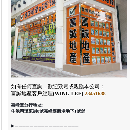
如有任何查詢，歡迎致電或親臨本公司：
富誠地產客戶經理
(WING LEE)
23451688
嘉峰臺分行地址:
牛池灣瓊東街8號嘉峰臺商場地下1號舖
▶⚊⚊⚊⚊⚊⚊⚊⚊⚊⚊⚊⚊⚊⚊⚊⚊⚊