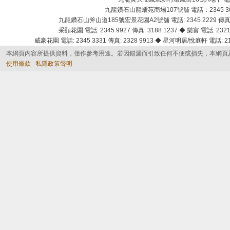
九龍鑽石山龍蟠苑商場107號舖 電話：2345 303
九龍鑽石山斧山道185號宏景花園A2號舖 電話: 2345 2229 傳真: 
采頣花園 電話: 2345 9927 傳真: 3188 1237 ◆ 樂富 電話: 2321 
威豪花園 電話: 2345 3331 傳真: 2328 9913 ◆ 星河明居/悅庭軒 電話: 2116
本網頁內容所提供資料，僅作參考用途。若因錯漏而引致任何不便或損失，本網頁
使用條款
私隱政策聲明