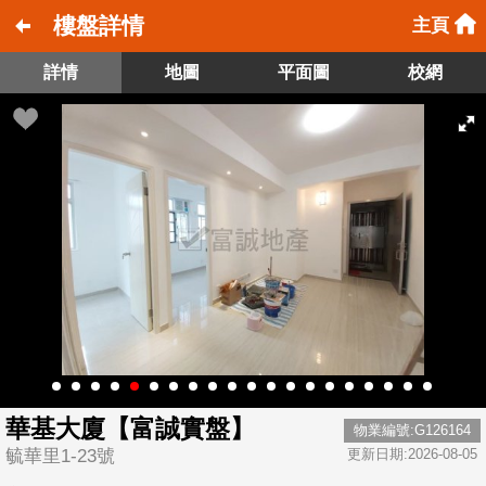
樓盤詳情
主頁
詳情
地圖
平面圖
校網
華基大廈【富誠實盤】
物業編號:G126164
毓華里1-23號
更新日期:2026-08-05