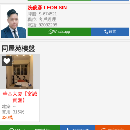
冼俊彥 LEON SIN
牌照: S-674521
職位: 客戶經理
電話: 92082299
Whatsapp
致電
同屋苑樓盤
華基大廈【富誠
實盤】
建築: --
實用: 315呎
330萬