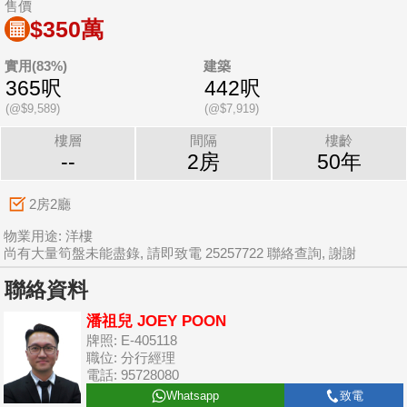
售價
$350萬
實用(83%)
建築
365呎
442呎
(@$9,589)
(@$7,919)
樓層
間隔
樓齡
--
2房
50年
2房2廳
物業用途: 洋樓
尚有大量筍盤未能盡錄, 請即致電 25257722 聯絡查詢, 謝謝
聯絡資料
潘祖兒 JOEY POON
牌照: E-405118
職位: 分行經理
電話: 95728080
Whatsapp
致電