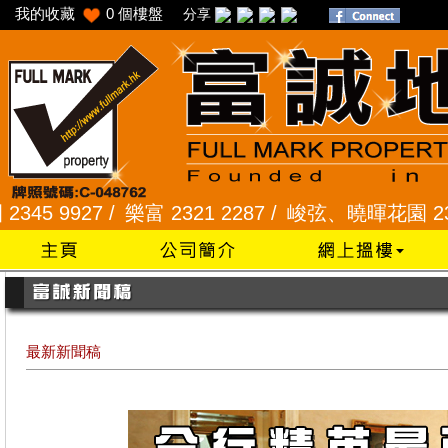
我的收藏
0
個樓盤
分享
/
樂富 2321 2287 /
峻弦、曉暉花園 2345 1286 /
最新新聞稿