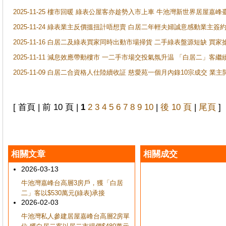
2025-11-25 樓市回暖 綠表公屋客亦趁勢入市上車 牛池灣新世界居屋嘉
2025-11-24 綠表業主反價搵扭計唔想賣 白居二年輕夫婦誠意感動業主簽約 
2025-11-16 白居二及綠表買家同時出動市場掃貨 二手綠表盤源短缺 
2025-11-11 減息效應帶動樓市 一二手市場交投氣氛升温 「白居二」
2025-11-09 白居二合資格人仕陸續收証 慈愛苑一個月內錄10宗成交 業
[ 首頁 | 前 10 頁 |
1
2
3
4
5
6
7
8
9
10
|
後 10 頁
|
尾頁
]
相關文章
相關成交
2026-03-13
牛池灣嘉峰台高層3房戶，獲「白居
二」客以$530萬元(綠表)承接
2026-02-03
牛池灣私人參建居屋嘉峰台高層2房單