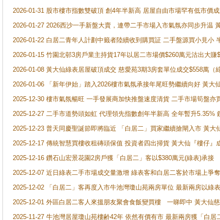
2026-01-31 股市樓市指數雙破頂 創4年半新高 居屋自由市場罕有低市價
2026-01-27 2026西沙一手新盤大賣，連帶二手市場入市氣氛亦同步升
2026-01-22 白居二青年人計劃中籤者陸續收到購買証 二手盤源買小見小
2026-01-15 竹園北邨3房戶業主持貨17年以居二市場價$260萬元沽出大賺$
2026-01-08 黃大仙綠表居屋破頂成交 慈愛苑3期3房套單位成交$558萬（
2026-01-06 「新年伊始」踏入2026樓市氣氛承接年尾旺勢繼續向好 
2025-12-30 樓市氣氛暢旺 一手發展商加快推盤速度清貨 二手市場筍
2025-12-27 二手市道勢頭如虹 代理領先指數創年半新高 全年暫升5.35
2025-12-23 普天同慶聖誕節即將臨近 「白居二」買家繼續搶閘入市 黃
2025-12-17 傳統智慧買樓收租磚頭保值 投資者四出掃貨 黃大仙『樓仔』
2025-12-16 鑽石山宏景花園2房戶獲「白居二」客以$380萬元(綠表)承接
2025-12-07 近日綠表二手市場成交量激增 綠表客和白居二客於市場上
2025-12-02 「白居二」客再度入市牛池灣瓊山苑兩房單位 最新兩房以綠表
2025-12-01 外區白居二客人來搵朋友聚會食飯變買樓 一睇即中 黃大仙
2025-11-27 牛池灣居屋瓊山苑樓齢42年 依然有價有市 最新兩房獲「白居