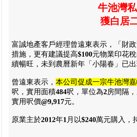
牛池灣私
獲白居二
富誠地產客戶經理曾遠東表示，「財政
措施，更有建議提高
$100
元物業印花稅
續暢旺，未到農曆新年「小陽春」已出
曾遠東表示，
本公司促成一宗牛池灣嘉
呎，實用面積
484
呎，單位為
2
房間隔，
實用呎價
@9,917
元。
原業主於
2012
年
1
月以
$240
萬元購入，