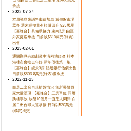
位 獲白居二客以居二市場價$480萬元
承接
2023-07-24
本周議息會議料繼續加息 減價盤市場
眾多 週末睇樓量有輕微回升 925居屋
【嘉峰台】具備承接力 東南3房 由區
外家庭客承接 日前以$610萬元(綠表)
出售
2023-02-01
通關顯見有助刺激中港兩地經濟 料本
港樓市會較去年好 新年假後第一炮
【嘉峰台】靚景3房 貼近銀行估價出售
日前以$593.8萬元(綠表)獲承接
2022-11-23
白居二出台再現搶盤情況 無所畏懼買
家大量湧現 【嘉峰台】三房單位 同層
跳樓事故 放盤10個月一直乏人問津 白
居二出台即火速承接 日前以520萬元
(綠表)成交