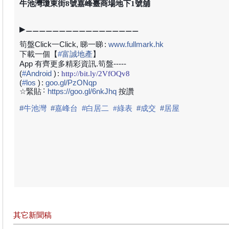
牛池灣瓊東街8號嘉峰臺商場地下1號舖
▶⚊⚊⚊⚊⚊⚊⚊⚊⚊⚊⚊⚊⚊⚊⚊⚊⚊
筍盤Click一Click, 睇一睇
:
www.fullmark.hk
下載一個【
#
富誠地產
】
App 有齊更多精彩資訊.筍盤-----
(
#
Android
)
:
http://bit.ly/2VfOQv8
(
#
los
)
:
goo.gl/PzONqp
:
☆緊貼
https://goo.gl/6nkJhq
按讚
#
牛池灣
#
#白居二
#
成交
#
居屋
嘉峰台
#綠表
其它新聞稿