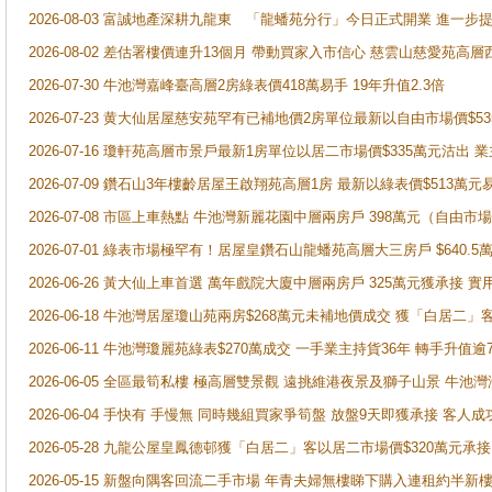
2026-08-03 富誠地產深耕九龍東 「龍蟠苑分行」今日正式開業 進
2026-08-02 差估署樓價連升13個月 帶動買家入市信心 慈雲山慈愛苑高層
2026-07-30 牛池灣嘉峰臺高層2房綠表價418萬易手 19年升值2.3倍
2026-07-23 黄大仙居屋慈安苑罕有已補地價2房單位最新以自由市場價$5
2026-07-16 瓊軒苑高層市景戶最新1房單位以居二市場價$335萬元沽出 業
2026-07-09 鑽石山3年樓齡居屋王啟翔苑高層1房 最新以綠表價$513萬元
2026-07-08 市區上車熱點 牛池灣新麗花園中層兩房戶 398萬元（自
2026-07-01 綠表市場極罕有！居屋皇鑽石山龍蟠苑高層大三房戶 $640
2026-06-26 黃大仙上車首選 萬年戲院大廈中層兩房戶 325萬元獲承接 實
2026-06-18 牛池灣居屋瓊山苑兩房$268萬元未補地價成交 獲「白居二」
2026-06-11 牛池灣瓊麗苑綠表$270萬成交 一手業主持貨36年 轉手升值逾
2026-06-05 全區最筍私樓 極高層雙景觀 遠挑維港夜景及獅子山景 牛池
2026-06-04 手快有 手慢無 同時幾組買家爭筍盤 放盤9天即獲承接 
2026-05-28 九龍公屋皇鳳德邨獲「白居二」客以居二市場價$320萬元承接
2026-05-15 新盤向隅客回流二手市場 年青夫婦無樓睇下購入連租約半新