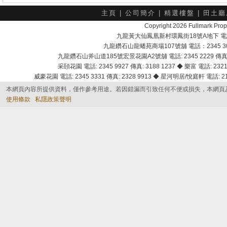
主頁
|
公司簡介
|
精選樓盤
|
田土廳
Copyright 2026 Fullmark 
九龍黃大仙鳳凰新村環鳳街18號A地下 電話：232
九龍鑽石山龍蟠苑商場107號舖 電話：2345 303
九龍鑽石山斧山道185號宏景花園A2號舖 電話: 2345 2229 傳真: 
采頣花園 電話: 2345 9927 傳真: 3188 1237 ◆ 樂富 電話: 2321 
威豪花園 電話: 2345 3331 傳真: 2328 9913 ◆ 星河明居/悅庭軒 電話: 2116
本網頁內容所提供資料，僅作參考用途。若因錯漏而引致任何不便或損失，本網頁
使用條款
私隱政策聲明