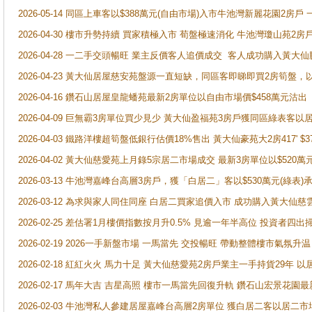
2026-05-14 同區上車客以$388萬元(自由市場)入市牛池灣新麗花園2房戶
2026-04-30 樓市升勢持續 買家積極入市 荀盤極速消化 牛池灣瓊山苑2
2026-04-28 一二手交頭暢旺 業主反價客人追價成交 客人成功購入黃大仙
2026-04-23 黃大仙居屋慈安苑盤源一直短缺，同區客即睇即買2房筍盤，
2026-04-16 鑽石山居屋皇龍蟠苑最新2房單位以自由市場價$458萬元沽出
2026-04-09 巨無霸3房單位買少見少 黃大仙盈福苑3房戶獲同區綠表客以
2026-04-03 鐵路洋樓超筍盤低銀行估價18%售出 黃大仙豪苑大2房417' $
2026-04-02 黃大仙慈愛苑上月錄5宗居二市場成交 最新3房單位以$520萬
2026-03-13 牛池灣嘉峰台高層3房戶，獲「白居二」客以$530萬元(綠表)
2026-03-12 為求與家人同住同座 白居二買家追價入市 成功購入黃大仙
2026-02-25 差估署1月樓價指數按月升0.5% 見逾一年半高位 投資
2026-02-19 2026一手新盤市場 一馬當先 交投暢旺 帶動整體樓市氣氛
2026-02-18 紅紅火火 馬力十足 黃大仙慈愛苑2房戶業主一手持貨29年 以
2026-02-17 馬年大吉 吉星高照 樓市一馬當先回復升軌 鑽石山宏景花園
2026-02-03 牛池灣私人參建居屋嘉峰台高層2房單位 獲白居二客以居二市