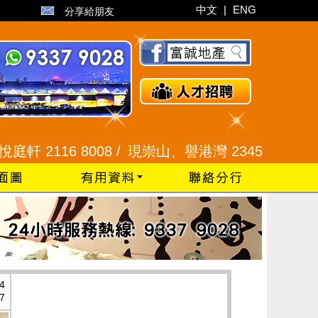
中文
|
ENG
分享給朋友
116 8008 /
現崇山、譽港灣 2345 9926 /
藍田 25
4
7