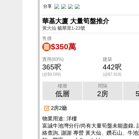
分享
華基大廈 大量筍盤推介
黃大仙 毓華里1-23號
售價
$350萬
實用(83%)
建築
365呎
442呎
(@$9,589)
(@$7,919)
樓層
間隔
低層
2房
2房2廳
物業用途: 洋樓
富誠牛池灣分行/尚有大量筍盤未能盡錄, 
絡查詢, 謝謝 專營 黃大仙、鑽石山、牛