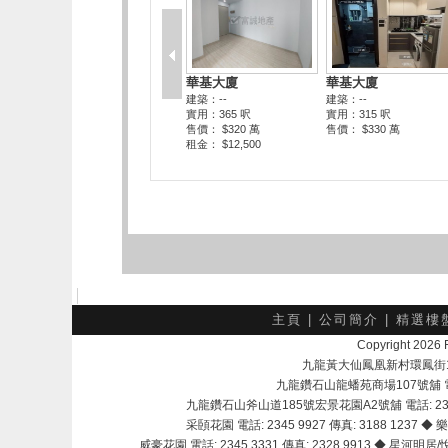
主頁
|
公司簡介
|
精選樓
Copyright 202
九龍黃大仙鳳凰新村環鳳街18號A
九龍鑽石山龍蟠苑商場107號舖 電話：
九龍鑽石山斧山道185號宏景花園A2號舖 電話: 2345 
采頣花園 電話: 2345 9927 傳真: 3188 1237 ◆ 樂
威豪花園 電話: 2345 3331 傳真: 2328 9913 ◆ 星河明居/悅庭