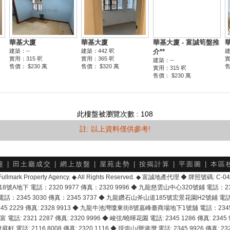
此樓盤被瀏覽次數 : 108
註: 以上資料僅供參考!
盤
|
田土廳成交
|
網上放盤
|
屋苑走勢
|
按揭計算
|
平面圖
|
本區
6 Fullmark Property Agency. ◆ All Rights Reserved. ◆ 富誠地產代理 ◆ 牌照號碼: C
地下 電話：2320 9977 傳真：2320 9996 ◆ 九龍慈雲山中心320號鋪 電話：2328 
2345 3030 傳真：2345 3737 ◆ 九龍鑽石山斧山道185號宏景花園H2號鋪 電話：25
2229 傳真: 2328 9913 ◆ 九龍牛池灣瓊東街8號嘉峰臺商場地下1號舖 電話：2345 168
富 電話: 2321 2287 傳真: 2320 9996 ◆ 峻弦/曉暉花園 電話: 2345 1286 傳真: 2345 9
軒 電話: 2116 8008 傳真: 2320 1116 ◆ 現崇山/譽港灣 電話: 2345 9926 傳真: 2328