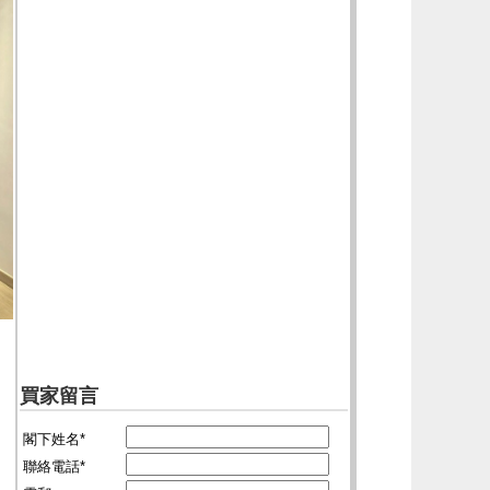
買家留言
閣下姓名*
聯絡電話*