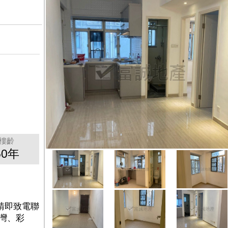
樓齡
50年
請即致電聯
池灣、彩