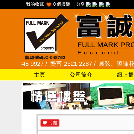
我的收藏
0
個樓盤
分享
345 9927 /
樂富 2321 2287 /
峻弦、曉暉花園 2345