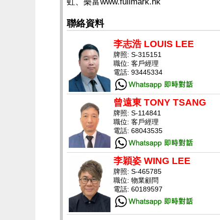
虹、樂富www.fullmark.hk
聯絡資料
李志浩 LOUIS LEE
牌照: S-315151
職位: 客戶經理
電話: 93445334
曾遠東 TONY TSANG
牌照: S-114841
職位: 客戶經理
電話: 68043535
李穎姿 WING LEE
牌照: S-465785
職位: 物業顧問
電話: 60189597