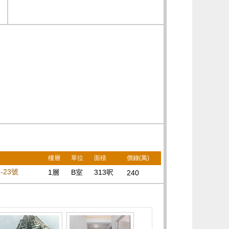
樓層
單位
面積
價錢(萬)
-23號
1層
B室
313呎
240