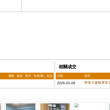
相關成交
層數
建築
實用
售價(萬)
租金
日期
屋苑
華基大廈毓華里1
2026-02-09