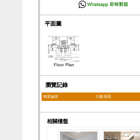
平面圖
Floor Plan
瀏覽記錄
物業編號
大廈/屋苑