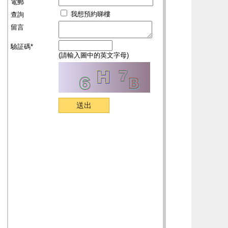
電郵
我想預約睇樓
查詢
留言
驗証碼*
(請輸入圖中的英文字母)