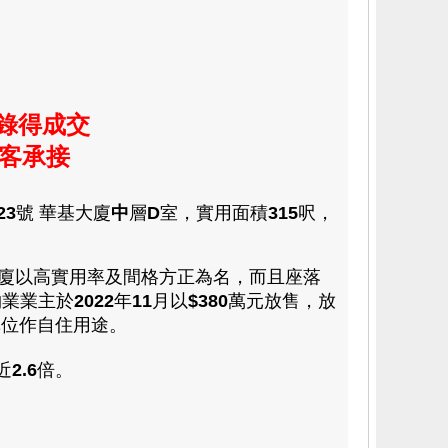
再錄得成交
客承接
23
號 華基大廈
中
層
D
室
，
實用面積
315
呎，
廈以高實用率及
間格方正為名，而且座落
物業
業主
於
2022
年
11
月以
$
380
萬
元放售，放
單位作自
住用途
。
近
2.6
倍。