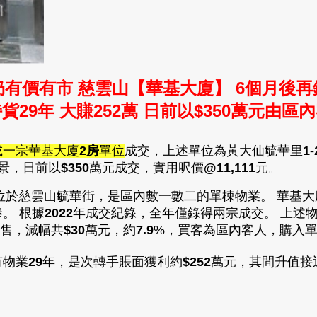
仍有價有市 慈雲山
【
華基大廈
】 6個月後
貨29年 大賺252萬
日前
以
$350
萬元由區內
成一宗華基大廈
2房
單位
成交
，
上述單位為黃大仙毓華里
1-
景，
日前以
$350
萬元成交，
實用呎價
@11,111
元
。
位於慈雲山毓華街，是區內數一數二的單棟物業。 華基大
。 根據
2022
年
成交紀錄，全年
僅錄得兩宗成交。 上述
售，
減幅共
$
30
萬
元，約
7.9
%，買客為
區內客人，購入
有物業
29
年，是次轉手賬面獲利約
$252
萬元，其間升值接