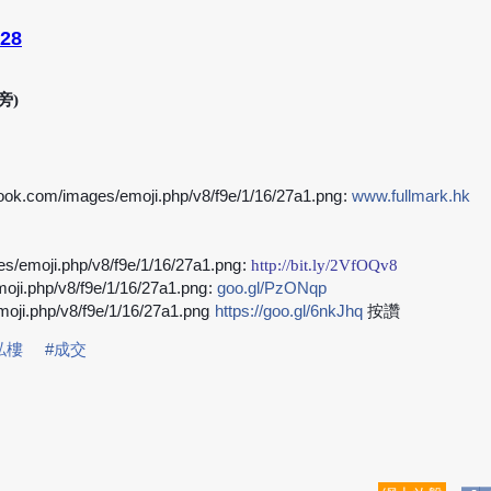
028
旁)
:
www.fullmark.hk
➡
:
http://bit.ly/2VfOQv8
➡
:
goo.gl/PzONqp
➡
https://goo.gl/6nkJhq
按
讚
➡
私樓
#
成交