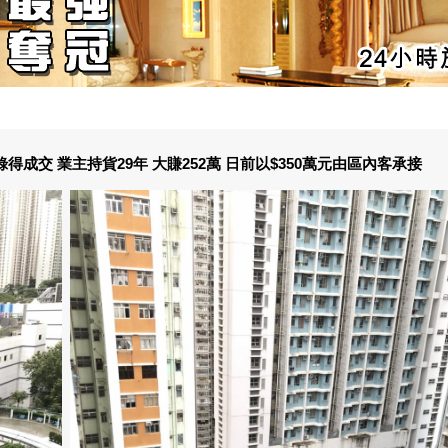
成交 業主持貨29年 大賺252萬 日前以$350萬元由區內客承接