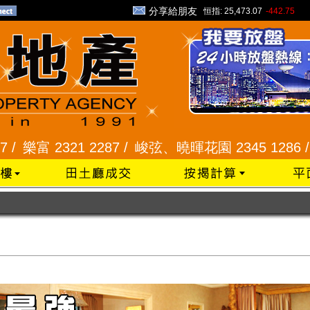
分享給朋友
恒指:
25,473.07
-442.75
287 /
峻弦、曉暉花園 2345 1286 /
威豪花園 2345 