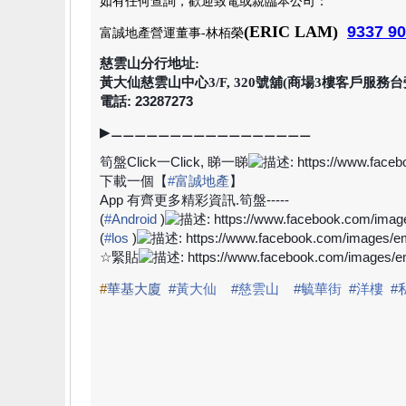
如有任何查詢，歡迎致電或親臨本公司
：
(
ERIC LAM
)
9337 9
富誠地產
營運董事-林栢榮
慈雲山分行地址:
黃大仙慈雲山中心3/F, 320號舖(商場3樓客戶服務台
電話: 23287273
▶
⚊⚊⚊⚊⚊⚊⚊⚊⚊⚊⚊⚊⚊⚊⚊⚊⚊
筍盤
Click
一
Click,
睇一睇
下載一個【
#
富誠地產
】
App
有齊更多精彩資訊
.
筍盤
-----
(
#
Android
)
(
#
los
)
☆
緊貼
#
華基大廈
#
黃大仙
#
慈雲山
#
毓華街
#
洋樓
#