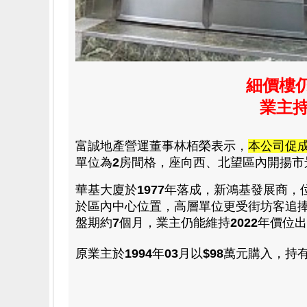
細價樓
業主持
富誠地產營運董事林栢榮表示，
本公司促
單位為
2
房
間格，座向西、北
望區內開揚市
華基大廈於
1977
年落成，
新鴻基
發展商，
於區內中心位置，高層單位更受街坊客追捧
盤期約
7
個月，業主仍能維持
2022
年價位出
原業主於
1994
年
03
月以
$98
萬
元購入，
持