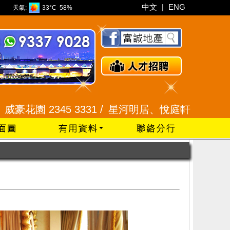
中文
|
ENG
天氣:
33°C
58%
3331 /
星河明居、悅庭軒 2116 8008 /
現崇山、譽港