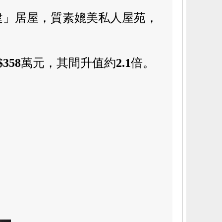
建」居屋，質素媲美私人屋苑，
$358
萬元，其間升值約
2.1
倍
。