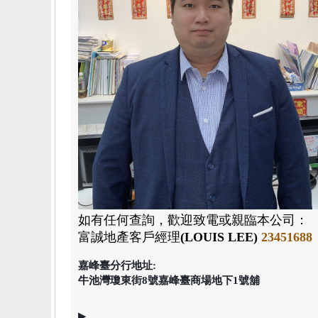
如有任何查詢，歡迎致電或親臨本公司：
富誠地產客戶經理
(LOUIS LEE)
23451688
嘉峰臺分行地址:
牛池灣瓊東街8號嘉峰臺商場地下1號舖
▶⚊⚊⚊⚊⚊⚊⚊⚊⚊⚊⚊⚊⚊⚊⚊⚊⚊