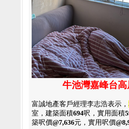
牛池灣嘉峰台高層
富誠地產客戶經理李志浩表示，
室，建築
面積
694
呎，
實用面積
5
築
呎價
@7,636
元
，
實用呎價
@8,