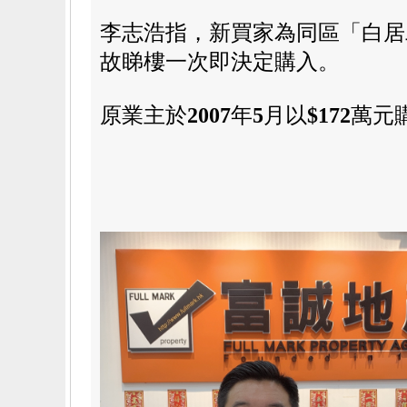
李志浩指，新買
家為同區「白居
故睇樓一次即決定購入。
原業主於
2007
年
5
月以
$172
萬元