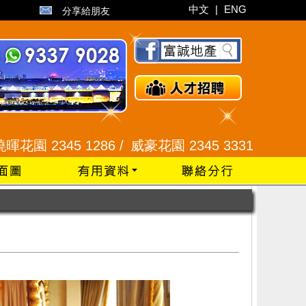
中文
|
ENG
分享給朋友
286 /
威豪花園 2345 3331 /
星河明居、悅庭軒 2116