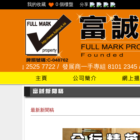
我的收藏
0
個樓盤
分享
7722 /
發展商一手專組 8101 2345 /
采頣花園 2345
最新新聞稿