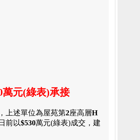
0萬元(綠表)承接
，上述單位為屋苑
第
2
座
高層
H
日前以
$530
萬元(綠表)成交，
建