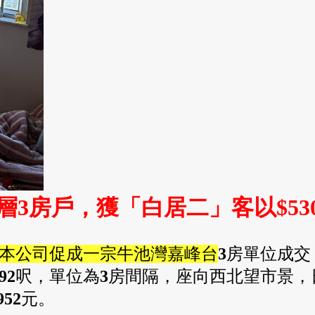
3房戶，獲「白居二」客以$53
本公司促成一宗牛池灣嘉峰台
3
房單位成交
92
呎，單位為
3
房間隔，座向西北望市景，
952
元
。