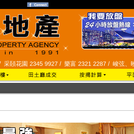
 9927 /
樂富 2321 2287 /
峻弦、曉暉花園 2345 1