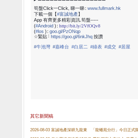
筍盤Click一Click, 睇一睇
:
www.fullmark.hk
下載一個【
#
富誠地產
】
App 有齊更多精彩資訊.筍盤-----
(
#
Android
)
:
http://bit.ly/2VfOQv8
(
#
los
)
:
goo.gl/PzONqp
:
☆緊貼
https://goo.gl/6nkJhq
按讚
#
牛池灣
#
嘉峰台
#白居二
#綠表
#
成交
#
居屋
其它新聞稿
2026-08-03 富誠地產深耕九龍東 「龍蟠苑分行」今日