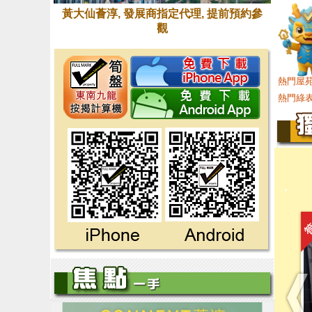
黃大仙薈淳, 發展商指定代理, 提前預約參
觀
熱門屋苑
熱門綠表