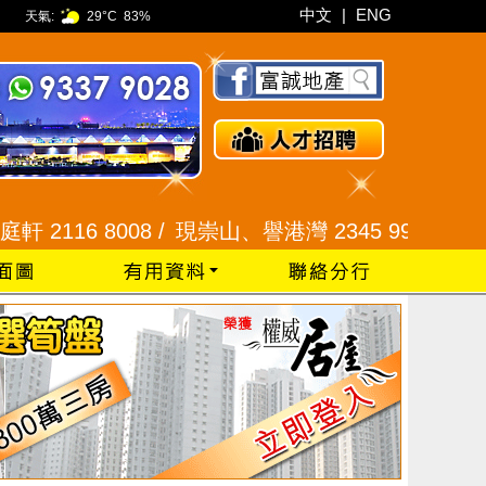
中文
|
ENG
天氣:
29°C
83%
8 /
現崇山、譽港灣 2345 9926 /
藍田 2525 6100