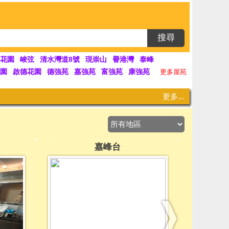
搜尋
花園
峻弦
清水灣道8號
現崇山
譽港灣
泰峰
園
啟德花園
德強苑
嘉強苑
富強苑
康強苑
更多屋苑
更多...