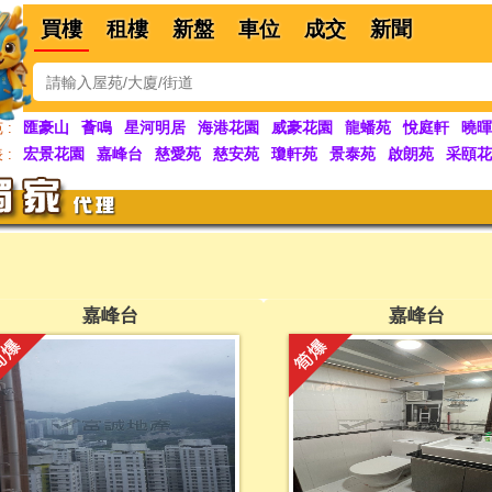
買樓
租樓
新盤
車位
成交
新聞
匯豪山
薈鳴
星河明居
海港花園
威豪花園
龍蟠苑
悅庭軒
曉暉
 :
宏景花園
嘉峰台
慈愛苑
慈安苑
瓊軒苑
景泰苑
啟朗苑
采頤花
 :