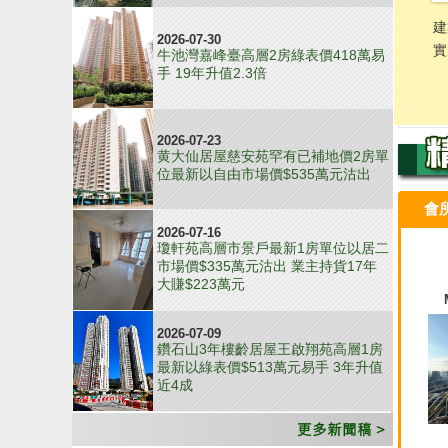
2026-07-30
牛池灣嘉峰臺高層2房綠表價418萬易
手 19年升值2.3倍
2026-07-23
黄大仙居屋慈安苑罕有已補地價2房單
位最新以自由市場價$535萬元沽出
會
2026-07-16
瓊軒苑高層市景戶最新1房單位以居二
市場價$335萬元沽出 業主持貨17年
大賺$223萬元
2026-07-09
鑽石山3年樓齡居屋王啟翔苑高層1房
最新以綠表價$513萬元易手 3年升值
近4成