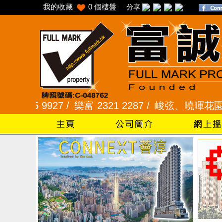
我的收藏
0
個樓盤
分享
7 /
樂富 2321 2287 /
峻弦、曉暉花園 2345 1286 