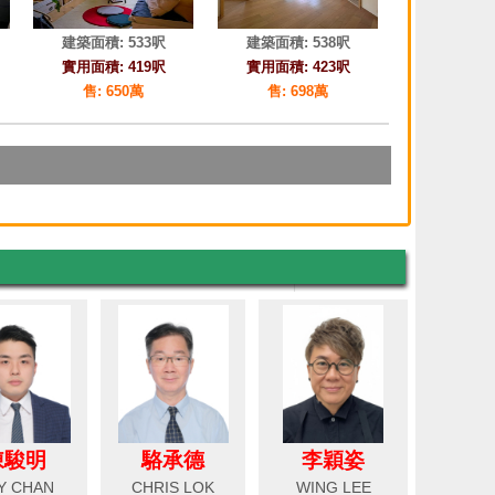
陳駿明
駱承德
李穎姿
Y CHAN
CHRIS LOK
WING LEE