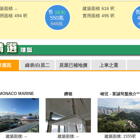
所屋苑
綠表/白居二
居屋已補地價
上車之選