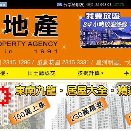
分享給朋友
恒指:
25,668.03
137.75
/
威豪花園 2345 3331 /
星河明居、悅庭軒 2116 800