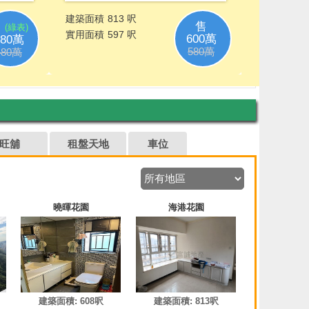
旺舖
租盤天地
車位