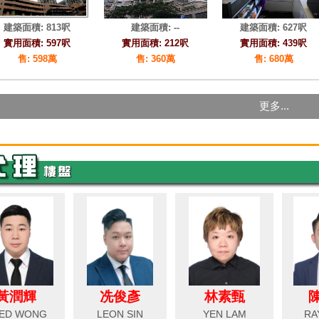
黃潤輝
冼俊彥
林素甄
ED WONG
LEON SIN
YEN LAM
RA