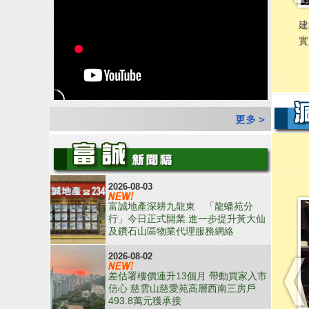
2026-08-03
富誠地產深耕九龍東 「龍蟠苑分
行」今日正式開業 進一步提升黃大仙
及鑽石山區物業代理服務網絡
2026-08-02
差估署樓價連升13個月 帶動買家入市
信心 慈雲山慈愛苑高層西南三房戶
493.8萬元獲承接