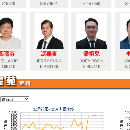
-715878
S-674521
E-457358
S-
葉瑞芬
馮嘉言
潘祖兒
ELLA YIP
JERRY FUNG
JOEY POON
LO
-168710
E-493106
E-405118
S-
: