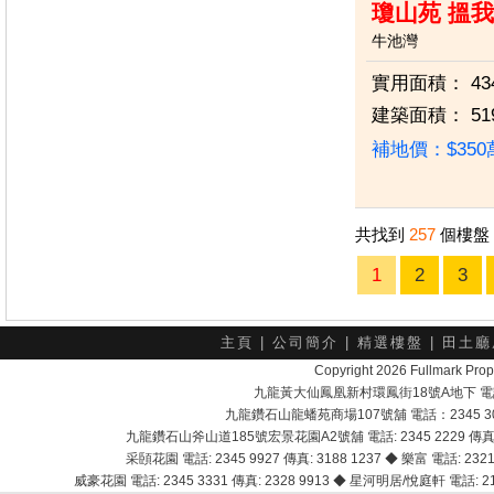
瓊山苑 搵我
牛池灣
實用面積：
43
建築面積：
51
補地價：$35
共找到
257
個樓盤
1
2
3
主頁
|
公司簡介
|
精選樓盤
|
田土廳
Copyright 2026 Fullmark 
九龍黃大仙鳳凰新村環鳳街18號A地下 電話：232
九龍鑽石山龍蟠苑商場107號舖 電話：2345 303
九龍鑽石山斧山道185號宏景花園A2號舖 電話: 2345 2229 傳真: 
采頣花園 電話: 2345 9927 傳真: 3188 1237 ◆ 樂富 電話: 2321 
威豪花園 電話: 2345 3331 傳真: 2328 9913 ◆ 星河明居/悅庭軒 電話: 2116