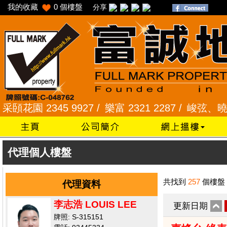
我的收藏
0
個樓盤
分享
花園 2345 9927 /
樂富 2321 2287 /
峻弦、曉暉花園 
代理個人樓盤
共找到
257
個樓盤
代理資料
李志浩 LOUIS LEE
更新日期
牌照: S-315151