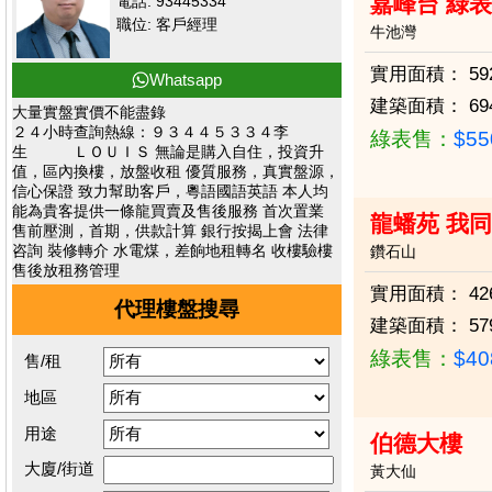
嘉峰台 綠
電話: 93445334
職位: 客戶經理
牛池灣
實用面積：
59
Whatsapp
建築面積：
69
大量實盤實價不能盡錄
２４小時查詢熱線：９３４４５３３４李
綠表售：
$5
生 ＬＯＵＩＳ 無論是購入自住，投資升
值，區內換樓，放盤收租 優質服務，真實盤源，
信心保證 致力幫助客戶，粵語國語英語 本人均
能為貴客提供一條龍買賣及售後服務 首次置業
龍蟠苑 我
售前壓測，首期，供款計算 銀行按揭上會 法律
咨詢 裝修轉介 水電煤，差餉地租轉名 收樓驗樓
鑽石山
售後放租務管理
實用面積：
42
代理樓盤搜尋
建築面積：
57
綠表售：
$4
售/租
地區
用途
伯德大樓
大廈/街道
黃大仙