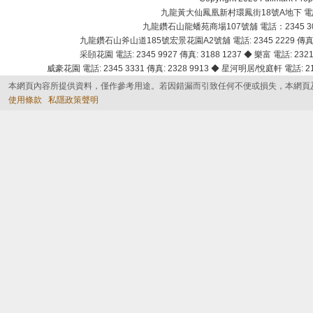
九龍黃大仙鳳凰新村環鳳街18號A地下 電話：232
九龍鑽石山龍蟠苑商場107號舖 電話：2345 303
九龍鑽石山斧山道185號宏景花園A2號舖 電話: 2345 2229 傳真: 
采頣花園 電話: 2345 9927 傳真: 3188 1237 ◆ 樂富 電話: 2321 
威豪花園 電話: 2345 3331 傳真: 2328 9913 ◆ 星河明居/悅庭軒 電話: 2116
本網頁內容所提供資料，僅作參考用途。若因錯漏而引致任何不便或損失，本網頁
使用條款
私隱政策聲明