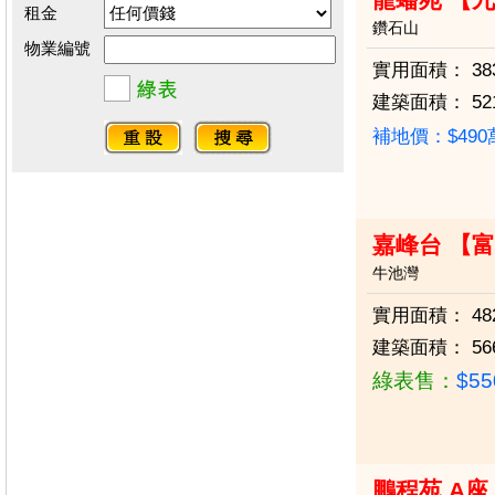
租金
鑽石山
物業編號
實用面積：
38
建築面積：
52
補地價：$49
嘉峰台 【
牛池灣
實用面積：
48
建築面積：
56
綠表售：
$5
鵬程苑 A