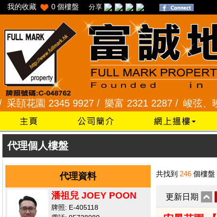
我的收藏
0
個樓盤
分享
花園 2345 9927 /
樂富 2321 2287 /
峻弦、曉暉花園 
代理個人樓盤
共找到
246
個樓盤
代理資料
潘祖兒 JOEY POON
更新日期
牌照: E-405118