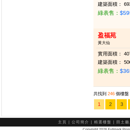
建築面積：
69
綠表售：
$5
盈福苑
黃大仙
實用面積：
40
建築面積：
50
綠表售：
$3
共找到
246
個樓盤
1
2
3
主頁
|
公司簡介
|
精選樓盤
|
田土廳
Copyright 2026 Fullmark 