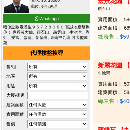
宏景花園 
電話: 95728080
職位: 分行經理
鑽石山
Whatsapp
實用面積：
58
唔使諗致電潘生９５７２８０８０ 富誠地產幫到
建築面積：
68
你！ 專營黃大仙、鑽石山、慈雲山、牛池灣、彩
綠表售：
$5
虹、樂富、啟德、新蒲崗, 東南中九龍,各大型屋
苑
代理樓盤搜尋
新麗花園 
售/租
牛池灣
地區
實用面積：
50
用途
建築面積：
58
大廈/街道
綠表售：
$4
建築面積
實用面積
售價
龍蟠苑 【