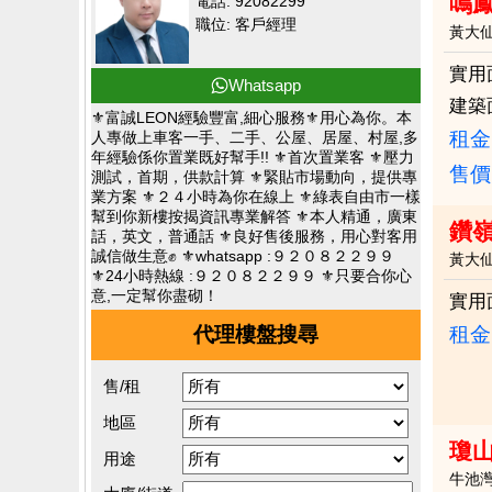
鳴
電話: 92082299
職位: 客戶經理
黃大
實用
Whatsapp
建築
⚜️富誠LEON經驗豐富,細心服務⚜️用心為你。本
租金：
人專做上車客一手、二手、公屋、居屋、村屋,多
年經驗係你置業既好幫手!! ⚜️首次置業客 ⚜️壓力
售價
測試，首期，供款計算 ⚜️緊貼市場動向，提供專
業方案 ⚜️２４小時為你在線上 ⚜️綠表自由市一樣
幫到你新樓按揭資訊專業解答 ⚜️本人精通，廣東
鑽
話，英文，普通話 ⚜️良好售後服務，用心對客用
誠信做生意✊ ⚜️whatsapp :９２０８２２９９
黃大
⚜️24小時熱線 :９２０８２２９９ ⚜️只要合你心
意,一定幫你盡砌！
實用
代理樓盤搜尋
租金：
售/租
地區
瓊
用途
牛池