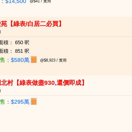
$14,500
@$41 / 實用
愛苑【綠表/白居二必買】
仙
面積：
650 呎
面積：
851 呎
售：
$580萬
@$8,923 / 實用
北村【綠表做盡930,還價即成】
仙
售：
$295萬