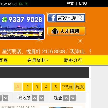
中文
|
ENG
指:
25,668.03
137.75
居、悅庭軒 2116 8008 /
現崇山、譽港灣 2345 99
1
2
3
4
5
下5頁
尾頁
補地價
租金
更新日期: 2026-08-07