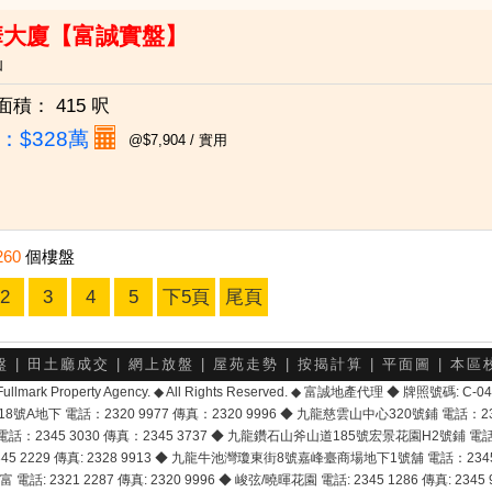
華大廈【富誠實盤】
仙
面積：
415 呎
：
$328萬
@$7,904 / 實用
260
個樓盤
2
3
4
5
下5頁
尾頁
盤
|
田土廳成交
|
網上放盤
|
屋苑走勢
|
按揭計算
|
平面圖
|
本區
6 Fullmark Property Agency. ◆ All Rights Reserved. ◆ 富誠地產代理 ◆ 牌照號碼: C
地下 電話：2320 9977 傳真：2320 9996 ◆ 九龍慈雲山中心320號鋪 電話：2328 
2345 3030 傳真：2345 3737 ◆ 九龍鑽石山斧山道185號宏景花園H2號鋪 電話：25
2229 傳真: 2328 9913 ◆ 九龍牛池灣瓊東街8號嘉峰臺商場地下1號舖 電話：2345 168
富 電話: 2321 2287 傳真: 2320 9996 ◆ 峻弦/曉暉花園 電話: 2345 1286 傳真: 2345 9