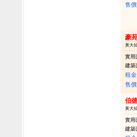
售價
豪
黃大
實用
建築
租金：
售價
伯
黃大
實用
建築