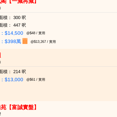
鳳閣【一減再減】
仙
面積：
300 呎
面積：
447 呎
$14,500
@$48 / 實用
：
$398萬
@$13,267 / 實用
嶺
仙
面積：
214 呎
$13,000
@$61 / 實用
山苑【富誠實盤】
灣