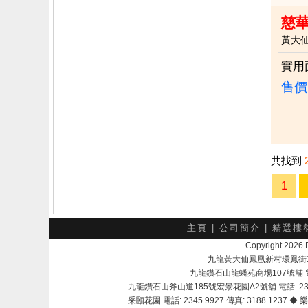
慈
黃大
實用
售價
共找到
1
主頁
|
公司簡介
|
精選樓
Copyright 202
九龍黃大仙鳳凰新村環鳳街18號A
九龍鑽石山龍蟠苑商場107號舖 電話：
九龍鑽石山斧山道185號宏景花園A2號舖 電話: 2345 
采頣花園 電話: 2345 9927 傳真: 3188 1237 ◆ 樂