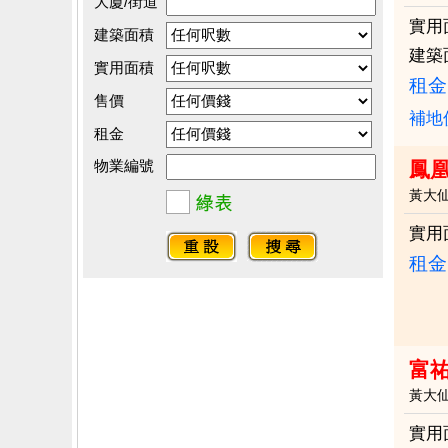
大廈/街道
實用
建築面積
建築
實用面積
租金：
售價
補地
租金
物業編號
鳳
黃大
實用
租金：
富
黃大
實用