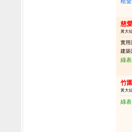
租金：
慈
黃大
實用
建築
綠表
竹園
黃大
綠表