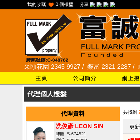
我的收藏
0
個樓盤
分享
 /
采頣花園 2345 9927 /
樂富 2321 2287 /
峻弦、曉
代理個人樓盤
共找到
代理資料
冼俊彥 LEON SIN
更新
牌照: S-674521