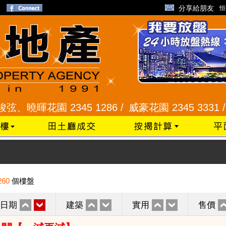
分享給朋友
恒
暉花園 2345 1286 /
威豪花園 2345 3331 /
星河明
260
個樓盤
日期
建築
實用
售價