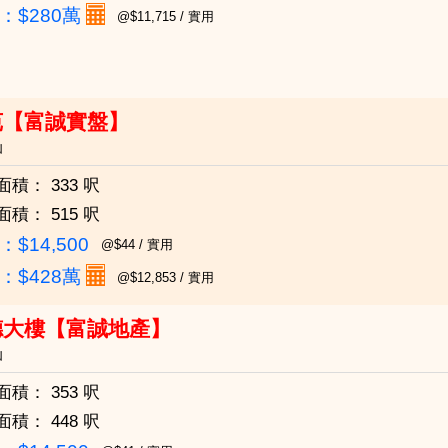
：
$280萬
@$11,715 / 實用
苑【富誠實盤】
仙
面積：
333 呎
面積：
515 呎
$14,500
@$44 / 實用
：
$428萬
@$12,853 / 實用
德大樓【富誠地產】
仙
面積：
353 呎
面積：
448 呎