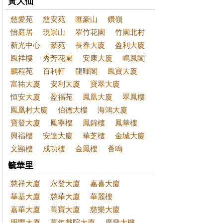
黃大仙
慈愛苑
慈安苑
匯豪山
鑽嶺
怡庭居
現崇山
翠竹花園
竹園北村
新光中心
豪苑
長春大廈
盈利大廈
鳳祥樓
秀芳花園
安康大廈
鳴鳳閣
鵬程苑
百利軒
龍暉閣
鳳寶大廈
富祐大廈
安利大廈
寶翠大廈
恒安大廈
盈福苑
鳳凰大廈
翠鳳樓
鳳凰村大廈
伯德大樓
海鴻大廈
寶發大廈
鳳寧樓
鳳錦樓
鳳華樓
興福樓
安達大廈
華芝樓
金城大廈
文顯樓
成功樓
金鳳樓
薈鳴
毓華里
慈祥大廈
永發大廈
嘉喜大廈
華基大廈
慈華大廈
華麗樓
嘉華大廈
萬寶大廈
慈樂大廈
明豐大廈
萬年戲院大廈
廣發大樓