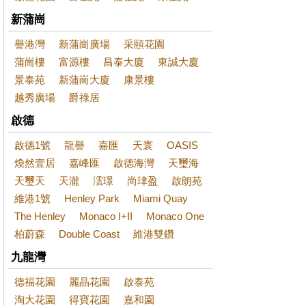
新蒲崗
譽港灣
新蒲崗廣場
采頤花園
蒲崗樓
富源樓
昌泰大廈
東誠大廈
景泰苑
新蒲崗大廈
康景樓
越秀廣場
爵祿居
啟德
啟德1號
龍譽
嘉匯
天寰
OASIS
煥然壹居
嘉峰匯
啟德海灣
天璽海
天璽天
天瀧
澐璟
尚珒盈
啟朗苑
維港1號
Henley Park
Miami Quay
The Henley
Monaco I+II
Monaco One
柏蔚森
Double Coast
維港雙鑽
九龍灣
德福花園
麗晶花園
啟泰苑
淘大花園
得寶花園
嘉和園