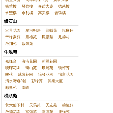
毓華樓
發強樓
嘉茜大廈
德慈樓
永豐樓
永利樓
高美樓
發強樓
鑽石山
宏景花園
星河明居
龍蟠苑
悅庭軒
帝峰豪苑
鳳禮苑
鳳鑽苑
鳳德村
啟翔苑
啟鑽苑
牛池灣
嘉峰台
海港花園
新麗花園
曉暉花園
瓊山苑
瓊麗苑
瓊軒苑
峻弦
威豪花園
怡發花園
怡富花園
清水灣道8號
彩峰苑
興業大廈
彩興苑
泰峰
橫頭磡
黃大仙下村
天馬苑
天宏苑
德強苑
啟德花園
富強苑
嘉強苑
康強苑