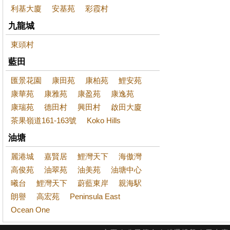
利基大廈
安基苑
彩霞村
九龍城
東頭村
藍田
匯景花園
康田苑
康柏苑
鯉安苑
康華苑
康雅苑
康盈苑
康逸苑
康瑞苑
德田村
興田村
啟田大廈
茶果嶺道161-163號
Koko Hills
油塘
麗港城
嘉賢居
鯉灣天下
海傲灣
高俊苑
油翠苑
油美苑
油塘中心
曦台
鯉灣天下
蔚藍東岸
親海駅
朗譽
高宏苑
Peninsula East
Ocean One