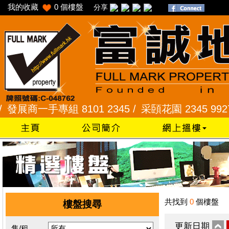
我的收藏
0
個樓盤
分享
商一手專組 8101 2345 /
采頣花園 2345 9927 /
樂
共找到
0
個樓盤
樓盤搜尋
更新日期
售/租