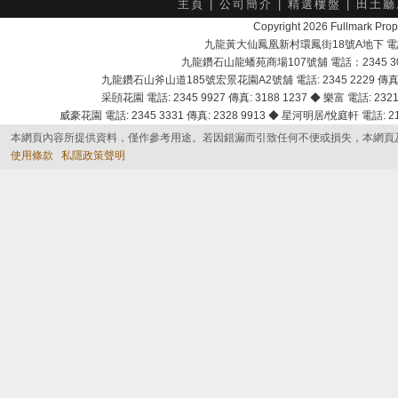
主頁
|
公司簡介
|
精選樓盤
|
田土廳
Copyright 2026 Fullmark 
九龍黃大仙鳳凰新村環鳳街18號A地下 電話：232
九龍鑽石山龍蟠苑商場107號舖 電話：2345 303
九龍鑽石山斧山道185號宏景花園A2號舖 電話: 2345 2229 傳真: 
采頣花園 電話: 2345 9927 傳真: 3188 1237 ◆ 樂富 電話: 2321 
威豪花園 電話: 2345 3331 傳真: 2328 9913 ◆ 星河明居/悅庭軒 電話: 2116
本網頁內容所提供資料，僅作參考用途。若因錯漏而引致任何不便或損失，本網頁
使用條款
私隱政策聲明