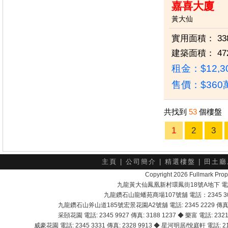
嘉喜大廈
黃大仙
實用面積：
33
建築面積：
47
租金：$12,3
售價：
$36
共找到
53
個樓盤
1
2
3
主頁
|
公司簡介
|
精選樓盤
|
田土廳
Copyright 2026 Fullmark 
九龍黃大仙鳳凰新村環鳳街18號A地下 電話：232
九龍鑽石山龍蟠苑商場107號舖 電話：2345 303
九龍鑽石山斧山道185號宏景花園A2號舖 電話: 2345 2229 傳真: 
采頣花園 電話: 2345 9927 傳真: 3188 1237 ◆ 樂富 電話: 2321 
威豪花園 電話: 2345 3331 傳真: 2328 9913 ◆ 星河明居/悅庭軒 電話: 2116