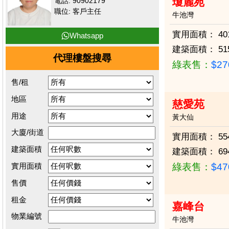
瓊麗苑
電話: 90902179
職位: 客戶主任
牛池灣
實用面積：
40
Whatsapp
建築面積：
51
代理樓盤搜尋
綠表售：
$2
售/租
地區
慈愛苑
用途
黃大仙
大廈/街道
實用面積：
55
建築面積
建築面積：
69
實用面積
綠表售：
$4
售價
租金
嘉峰台
物業編號
牛池灣