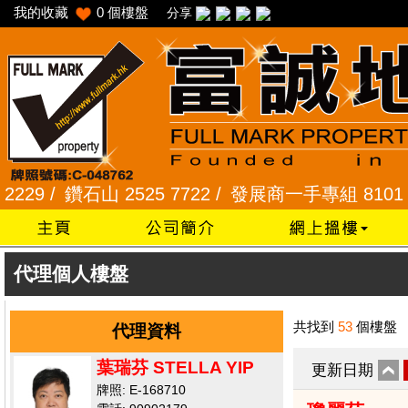
我的收藏
0
個樓盤
分享
 /
鑽石山 2525 7722 /
發展商一手專組 8101 2345
代理個人樓盤
共找到
53
個樓盤
代理資料
葉瑞芬 STELLA YIP
更新日期
牌照: E-168710