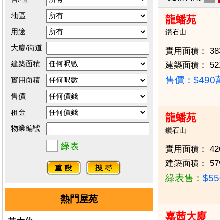
地區
龍蟠苑
用途
鑽石山
大廈/街道
實用面積：
38
建築面積
建築面積：
52
售價：
$49
實用面積
售價
租金
龍蟠苑
物業編號
鑽石山
實用面積：
42
建築面積：
57
綠表售：
$5
熱門屋苑
嘉茜大廈