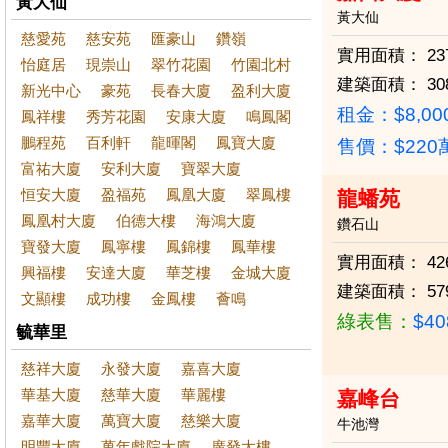
黃大仙
黃大仙
慈愛苑
慈安苑
匯豪山
鑽嶺
實用面積：
23
怡庭居
現崇山
翠竹花園
竹園北村
建築面積：
30
新光中心
豪苑
長春大廈
盈利大廈
租金：$8,00
鳳祥樓
秀芳花園
安康大廈
鳴鳳閣
鵬程苑
百利軒
龍暉閣
鳳寶大廈
售價：
$22
富祐大廈
安利大廈
寶翠大廈
恒安大廈
盈福苑
鳳凰大廈
翠鳳樓
龍蟠苑
鳳凰村大廈
伯德大樓
海鴻大廈
鑽石山
寶發大廈
鳳寧樓
鳳錦樓
鳳華樓
實用面積：
42
興福樓
安達大廈
華芝樓
金城大廈
建築面積：
57
文顯樓
成功樓
金鳳樓
薈鳴
綠表售：
$4
毓華里
慈祥大廈
永發大廈
嘉喜大廈
華基大廈
慈華大廈
華麗樓
嘉峰台
嘉華大廈
萬寶大廈
慈樂大廈
牛池灣
明豐大廈
萬年戲院大廈
廣發大樓