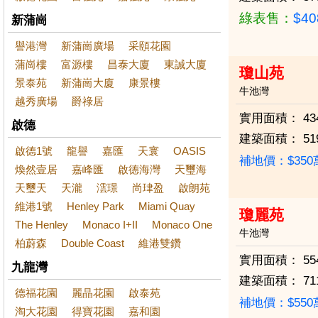
綠表售：
$4
新蒲崗
譽港灣
新蒲崗廣場
采頤花園
蒲崗樓
富源樓
昌泰大廈
東誠大廈
瓊山苑
景泰苑
新蒲崗大廈
康景樓
牛池灣
越秀廣場
爵祿居
實用面積：
43
啟德
建築面積：
51
啟德1號
龍譽
嘉匯
天寰
OASIS
補地價：$35
煥然壹居
嘉峰匯
啟德海灣
天璽海
天璽天
天瀧
澐璟
尚珒盈
啟朗苑
維港1號
Henley Park
Miami Quay
瓊麗苑
The Henley
Monaco I+II
Monaco One
牛池灣
柏蔚森
Double Coast
維港雙鑽
實用面積：
55
九龍灣
建築面積：
71
德福花園
麗晶花園
啟泰苑
補地價：$55
淘大花園
得寶花園
嘉和園