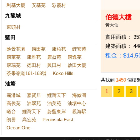
利基大廈
安基苑
彩霞村
九龍城
伯德大樓
黃大仙
東頭村
實用面積：
35
藍田
建築面積：
44
匯景花園
康田苑
康柏苑
鯉安苑
租金：$14,5
康華苑
康雅苑
康盈苑
康逸苑
康瑞苑
德田村
興田村
啟田大廈
茶果嶺道161-163號
Koko Hills
共找到
1450
個樓
油塘
1
2
3
麗港城
嘉賢居
鯉灣天下
海傲灣
高俊苑
油翠苑
油美苑
油塘中心
曦台
鯉灣天下
蔚藍東岸
親海駅
朗譽
高宏苑
Peninsula East
Ocean One