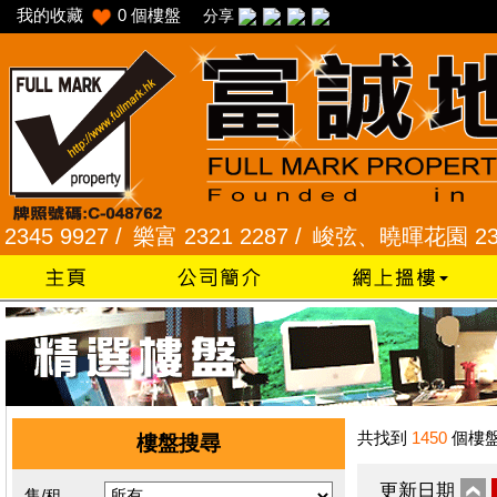
我的收藏
0
個樓盤
分享
9927 /
樂富 2321 2287 /
峻弦、曉暉花園 2345 12
共找到
1450
個樓
樓盤搜尋
更新日期
售/租