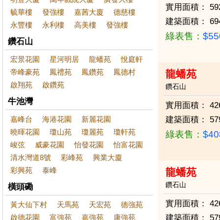
實用面積：
59
毓華樓
發強樓
嘉茜大廈
德慈樓
建築面積：
69
永豐樓
永利樓
高美樓
發強樓
綠表售：
$5
鑽石山
宏景花園
星河明居
龍蟠苑
悅庭軒
帝峰豪苑
鳳禮苑
鳳鑽苑
鳳德村
龍蟠苑
啟翔苑
啟鑽苑
鑽石山
牛池灣
實用面積：
42
嘉峰台
海港花園
新麗花園
建築面積：
57
曉暉花園
瓊山苑
瓊麗苑
瓊軒苑
綠表售：
$4
峻弦
威豪花園
怡發花園
怡富花園
清水灣道8號
彩峰苑
興業大廈
彩興苑
泰峰
龍蟠苑
鑽石山
橫頭磡
實用面積：
42
黃大仙下村
天馬苑
天宏苑
德強苑
啟德花園
富強苑
嘉強苑
康強苑
建築面積：
57