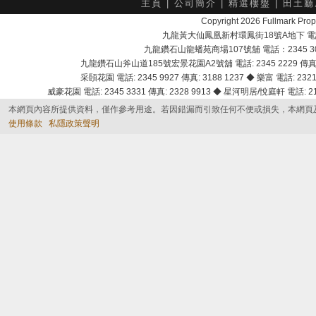
主頁
|
公司簡介
|
精選樓盤
|
田土廳
Copyright 2026 Fullmark 
九龍黃大仙鳳凰新村環鳳街18號A地下 電話：232
九龍鑽石山龍蟠苑商場107號舖 電話：2345 303
九龍鑽石山斧山道185號宏景花園A2號舖 電話: 2345 2229 傳真: 
采頣花園 電話: 2345 9927 傳真: 3188 1237 ◆ 樂富 電話: 2321 
威豪花園 電話: 2345 3331 傳真: 2328 9913 ◆ 星河明居/悅庭軒 電話: 2116
本網頁內容所提供資料，僅作參考用途。若因錯漏而引致任何不便或損失，本網頁
使用條款
私隱政策聲明