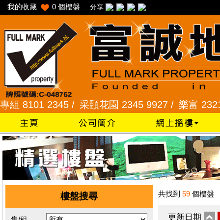
我的收藏
0
個樓盤
分享
01 2345 /
采頣花園 2345 9927 /
樂富 2321 228
共找到
59
個樓盤
樓盤搜尋
更新日期
售/租