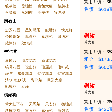
實用面積：
36
毓華樓
發強樓
嘉茜大廈
德慈樓
售價：
$61
永豐樓
永利樓
高美樓
發強樓
鑽石山
宏景花園
星河明居
龍蟠苑
悅庭軒
鑽嶺
帝峰豪苑
鳳禮苑
鳳鑽苑
鳳德村
黃大仙
啟翔苑
啟鑽苑
牛池灣
實用面積：
35
租金：$17,8
嘉峰台
海港花園
新麗花園
售價：
$60
曉暉花園
瓊山苑
瓊麗苑
瓊軒苑
峻弦
威豪花園
怡發花園
怡富花園
清水灣道8號
彩峰苑
興業大廈
鑽嶺
彩興苑
泰峰
黃大仙
橫頭磡
實用面積：
28
黃大仙下村
天馬苑
天宏苑
德強苑
售價：
$43
啟德花園
富強苑
嘉強苑
康強苑