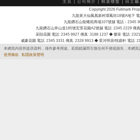
主頁
|
公司簡介
|
精選樓盤
|
田土廳
Copyright 2026 Fullmark 
九龍黃大仙鳳凰新村環鳳街18號A地下 電話：232
九龍鑽石山龍蟠苑商場107號舖 電話：2345 303
九龍鑽石山斧山道185號宏景花園A2號舖 電話: 2345 2229 傳真: 
采頣花園 電話: 2345 9927 傳真: 3188 1237 ◆ 樂富 電話: 2321 
威豪花園 電話: 2345 3331 傳真: 2328 9913 ◆ 星河明居/悅庭軒 電話: 2116
本網頁內容所提供資料，僅作參考用途。若因錯漏而引致任何不便或損失，本網頁
使用條款
私隱政策聲明