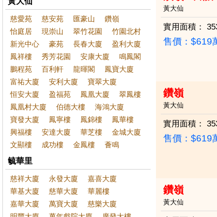
黃大仙
黃大仙
慈愛苑
慈安苑
匯豪山
鑽嶺
實用面積：
35
怡庭居
現崇山
翠竹花園
竹園北村
售價：
$61
新光中心
豪苑
長春大廈
盈利大廈
鳳祥樓
秀芳花園
安康大廈
鳴鳳閣
鵬程苑
百利軒
龍暉閣
鳳寶大廈
富祐大廈
安利大廈
寶翠大廈
鑽嶺
恒安大廈
盈福苑
鳳凰大廈
翠鳳樓
黃大仙
鳳凰村大廈
伯德大樓
海鴻大廈
寶發大廈
鳳寧樓
鳳錦樓
鳳華樓
實用面積：
35
興福樓
安達大廈
華芝樓
金城大廈
售價：
$61
文顯樓
成功樓
金鳳樓
薈鳴
毓華里
慈祥大廈
永發大廈
嘉喜大廈
鑽嶺
華基大廈
慈華大廈
華麗樓
黃大仙
嘉華大廈
萬寶大廈
慈樂大廈
明豐大廈
萬年戲院大廈
廣發大樓