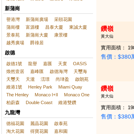
新蒲崗
譽港灣
新蒲崗廣場
采頤花園
蒲崗樓
富源樓
昌泰大廈
東誠大廈
鑽嶺
景泰苑
新蒲崗大廈
康景樓
黃大仙
越秀廣場
爵祿居
實用面積：
19
啟德
售價：
$38
啟德1號
龍譽
嘉匯
天寰
OASIS
煥然壹居
嘉峰匯
啟德海灣
天璽海
天璽天
天瀧
澐璟
尚珒盈
啟朗苑
維港1號
Henley Park
Miami Quay
鑽嶺
The Henley
Monaco I+II
Monaco One
黃大仙
柏蔚森
Double Coast
維港雙鑽
實用面積：
19
九龍灣
售價：
$38
德福花園
麗晶花園
啟泰苑
淘大花園
得寶花園
嘉和園