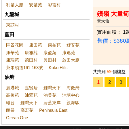
利基大廈
安基苑
彩霞村
鑽嶺 大量
九龍城
黃大仙
東頭村
實用面積：
19
藍田
售價：
$38
匯景花園
康田苑
康柏苑
鯉安苑
康華苑
康雅苑
康盈苑
康逸苑
康瑞苑
德田村
興田村
啟田大廈
茶果嶺道161-163號
Koko Hills
共找到
59
個樓盤
油塘
1
2
3
麗港城
嘉賢居
鯉灣天下
海傲灣
高俊苑
油翠苑
油美苑
油塘中心
曦台
鯉灣天下
蔚藍東岸
親海駅
朗譽
高宏苑
Peninsula East
Ocean One