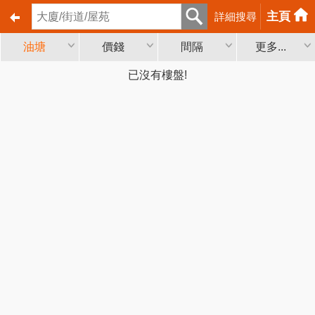
主頁
詳細搜尋
油塘
價錢
間隔
更多...
已沒有樓盤!