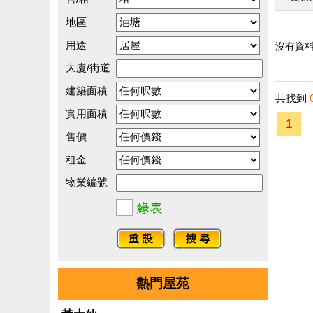
地區
用途
沒有資料.
大廈/街道
建築面積
共找到
實用面積
1
售價
租金
物業編號
熱門屋苑