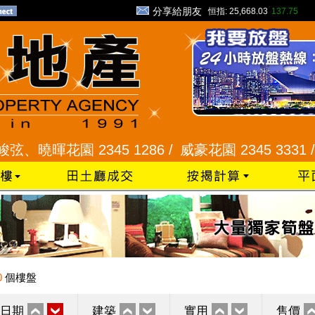
分享給朋友
恒指:
25,668.03
137.75
暉花園 2345 1286 /
威豪花園 2345 3331 /
星河明
0
個樓盤
日期
建築
實用
售價