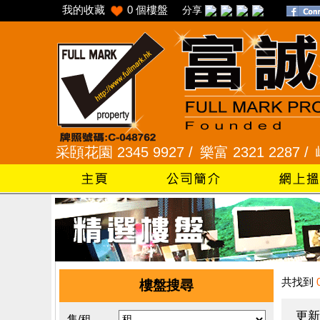
我的收藏
0
個樓盤
分享
 /
采頣花園 2345 9927 /
樂富 2321 2287 /
峻弦、曉
共找到
樓盤搜尋
更新
售/租