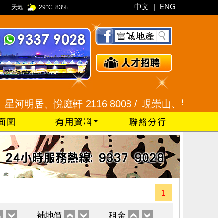
中文
|
ENG
天氣:
29°C
83%
居、悅庭軒 2116 8008 /
現崇山、譽港灣 2345 99
1
補地價
租金