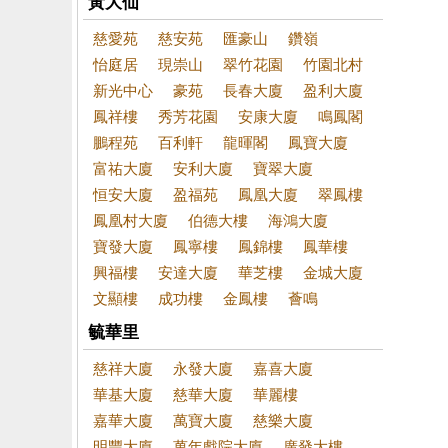
黃大仙
慈愛苑
慈安苑
匯豪山
鑽嶺
怡庭居
現崇山
翠竹花園
竹園北村
新光中心
豪苑
長春大廈
盈利大廈
鳳祥樓
秀芳花園
安康大廈
鳴鳳閣
鵬程苑
百利軒
龍暉閣
鳳寶大廈
富祐大廈
安利大廈
寶翠大廈
恒安大廈
盈福苑
鳳凰大廈
翠鳳樓
鳳凰村大廈
伯德大樓
海鴻大廈
寶發大廈
鳳寧樓
鳳錦樓
鳳華樓
興福樓
安達大廈
華芝樓
金城大廈
文顯樓
成功樓
金鳳樓
薈鳴
毓華里
慈祥大廈
永發大廈
嘉喜大廈
華基大廈
慈華大廈
華麗樓
嘉華大廈
萬寶大廈
慈樂大廈
明豐大廈
萬年戲院大廈
廣發大樓