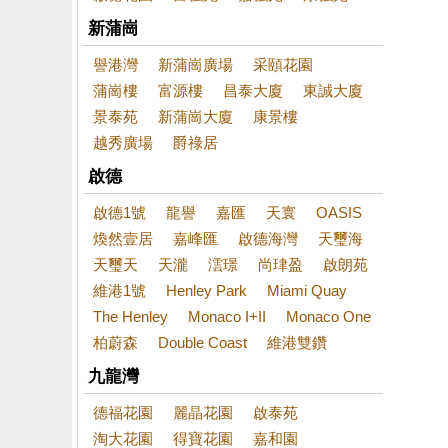
新蒲崗
譽港灣
新蒲崗廣場
采頤花園
蒲崗樓
富源樓
昌泰大廈
東誠大廈
景泰苑
新蒲崗大廈
康景樓
越秀廣場
爵祿居
啟德
啟德1號
龍譽
嘉匯
天寰
OASIS
煥然壹居
嘉峰匯
啟德海灣
天璽海
天璽天
天瀧
澐璟
尚珒盈
啟朗苑
維港1號
Henley Park
Miami Quay
The Henley
Monaco I+II
Monaco One
柏蔚森
Double Coast
維港雙鑽
九龍灣
德福花園
麗晶花園
啟泰苑
淘大花園
得寶花園
嘉和園