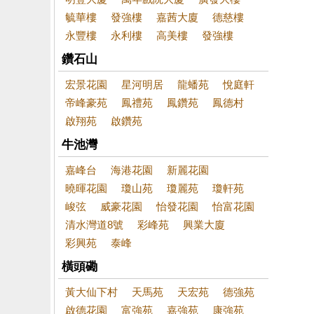
毓華樓
發強樓
嘉茜大廈
德慈樓
永豐樓
永利樓
高美樓
發強樓
鑽石山
宏景花園
星河明居
龍蟠苑
悅庭軒
帝峰豪苑
鳳禮苑
鳳鑽苑
鳳德村
啟翔苑
啟鑽苑
牛池灣
嘉峰台
海港花園
新麗花園
曉暉花園
瓊山苑
瓊麗苑
瓊軒苑
峻弦
威豪花園
怡發花園
怡富花園
清水灣道8號
彩峰苑
興業大廈
彩興苑
泰峰
橫頭磡
黃大仙下村
天馬苑
天宏苑
德強苑
啟德花園
富強苑
嘉強苑
康強苑