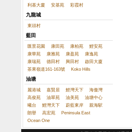
利基大廈
安基苑
彩霞村
九龍城
東頭村
藍田
匯景花園
康田苑
康柏苑
鯉安苑
康華苑
康雅苑
康盈苑
康逸苑
康瑞苑
德田村
興田村
啟田大廈
茶果嶺道161-163號
Koko Hills
油塘
麗港城
嘉賢居
鯉灣天下
海傲灣
高俊苑
油翠苑
油美苑
油塘中心
曦台
鯉灣天下
蔚藍東岸
親海駅
朗譽
高宏苑
Peninsula East
Ocean One