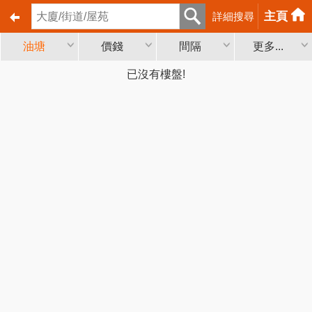
主頁
詳細搜尋
油塘
價錢
間隔
更多...
已沒有樓盤!