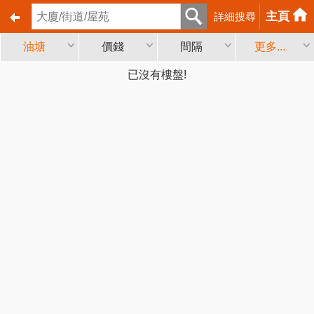
主頁
詳細搜尋
油塘
價錢
間隔
更多...
已沒有樓盤!