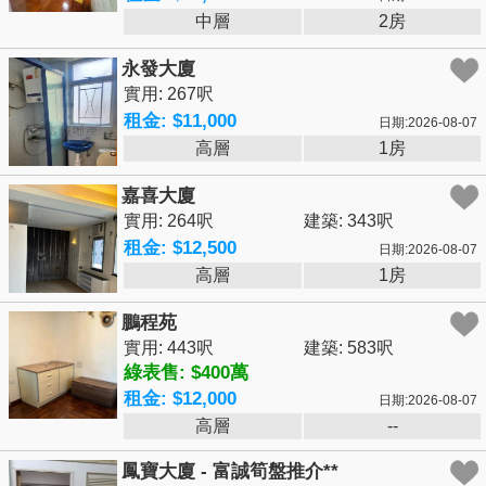
中層
2房
永發大廈
實用: 267呎
租金: $11,000
日期:2026-08-07
高層
1房
嘉喜大廈
實用: 264呎
建築: 343呎
租金: $12,500
日期:2026-08-07
高層
1房
鵬程苑
實用: 443呎
建築: 583呎
綠表售: $400萬
租金: $12,000
日期:2026-08-07
高層
--
鳳寶大廈 - 富誠筍盤推介**