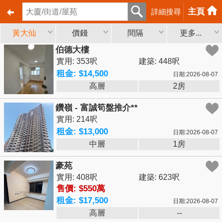
主頁
詳細搜尋
黃大仙
價錢
間隔
更多...
伯德大樓
實用: 353呎
建築: 448呎
租金: $14,500
日期:2026-08-07
高層
2房
鑽嶺 - 富誠筍盤推介**
實用: 214呎
租金: $13,000
日期:2026-08-07
中層
1房
豪苑
實用: 408呎
建築: 623呎
售價: $550萬
租金: $17,500
日期:2026-08-07
高層
--