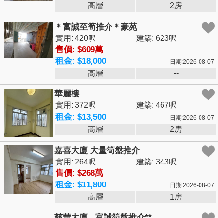
高層
2房
＊富誠至筍推介＊豪苑
實用: 420呎
建築: 623呎
售價: $609萬
租金: $18,000
日期:2026-08-07
高層
--
華麗樓
實用: 372呎
建築: 467呎
租金: $13,500
日期:2026-08-07
高層
2房
嘉喜大廈 大量筍盤推介
實用: 264呎
建築: 343呎
售價: $268萬
租金: $11,800
日期:2026-08-07
高層
1房
慈華大廈 - 富誠筍盤推介**