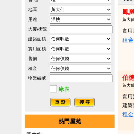
地區
鳳
用途
黃大
大廈/街道
實用
建築面積
租金：
實用面積
售價
租金
伯
物業編號
黃大
實用
建築
租金：
熱門屋苑