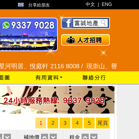
中文
|
ENG
分享給朋友
悅庭軒 2116 8008 /
現崇山、譽港灣 2345 9926
1
2
3
4
5
尾頁
補地價
租金