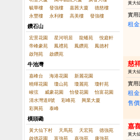
黃大
毓華樓
發強樓
嘉茜大廈
德慈樓
實用
永豐樓
永利樓
高美樓
發強樓
租金：
鑽石山
宏景花園
星河明居
龍蟠苑
悅庭軒
帝峰豪苑
鳳禮苑
鳳鑽苑
鳳德村
啟翔苑
啟鑽苑
慈
牛池灣
黃大
嘉峰台
海港花園
新麗花園
實用
曉暉花園
瓊山苑
瓊麗苑
瓊軒苑
峻弦
威豪花園
怡發花園
怡富花園
租金：
清水灣道8號
彩峰苑
興業大廈
售價
彩興苑
泰峰
橫頭磡
嘉
黃大仙下村
天馬苑
天宏苑
德強苑
黃大
啟德花園
富強苑
嘉強苑
康強苑