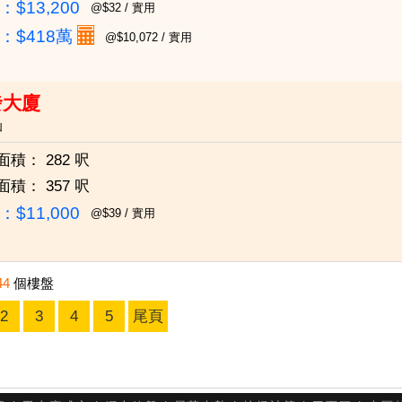
$13,200
@$32 / 實用
：
$418萬
@$10,072 / 實用
發大廈
仙
面積：
282 呎
面積：
357 呎
$11,000
@$39 / 實用
44
個樓盤
2
3
4
5
尾頁