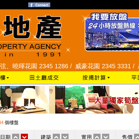
園 2345 1286 /
威豪花園 2345 3331 /
星河明居、
44
個樓盤
日期
建築
實用
售價