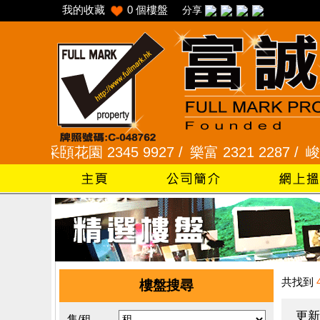
我的收藏
0
個樓盤
分享
采頣花園 2345 9927 /
樂富 2321 2287 /
峻弦、曉暉花
共找到
樓盤搜尋
更新
售/租