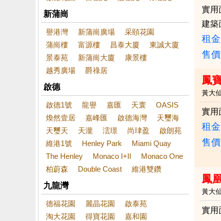
實用
新蒲崗
建築
譽港灣
新蒲崗廣場
采頤花園
租金：
蒲崗樓
富源樓
昌泰大廈
東誠大廈
售價
景泰苑
新蒲崗大廈
康景樓
越秀廣場
爵祿居
鳳
啟德
黃大
啟德1號
龍譽
嘉匯
天寰
OASIS
實用
煥然壹居
嘉峰匯
啟德海灣
天璽海
租金：
天璽天
天瀧
澐璟
尚珒盈
啟朗苑
售價
維港1號
Henley Park
Miami Quay
The Henley
Monaco I+II
Monaco One
柏蔚森
Double Coast
維港雙鑽
鳳
九龍灣
黃大
德福花園
麗晶花園
啟泰苑
實用
淘大花園
得寶花園
嘉和園