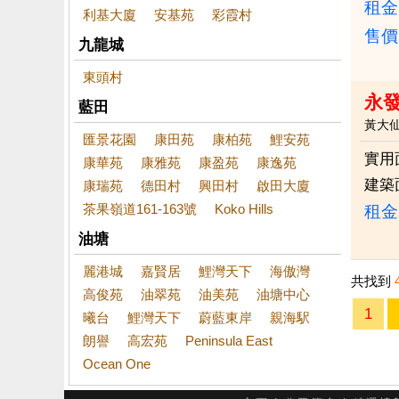
租金：
利基大廈
安基苑
彩霞村
售價
九龍城
東頭村
永
藍田
黃大
匯景花園
康田苑
康柏苑
鯉安苑
實用
康華苑
康雅苑
康盈苑
康逸苑
建築
康瑞苑
德田村
興田村
啟田大廈
茶果嶺道161-163號
Koko Hills
租金：
油塘
麗港城
嘉賢居
鯉灣天下
海傲灣
共找到
高俊苑
油翠苑
油美苑
油塘中心
1
曦台
鯉灣天下
蔚藍東岸
親海駅
朗譽
高宏苑
Peninsula East
Ocean One