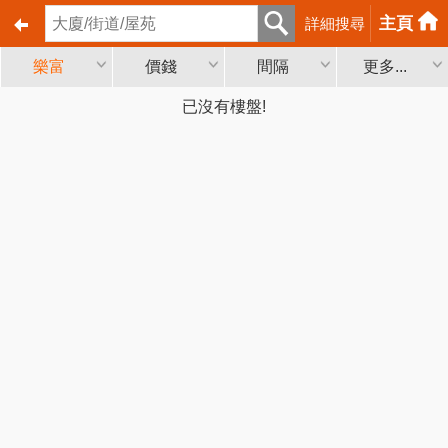
主頁
詳細搜尋
樂富
價錢
間隔
更多...
已沒有樓盤!