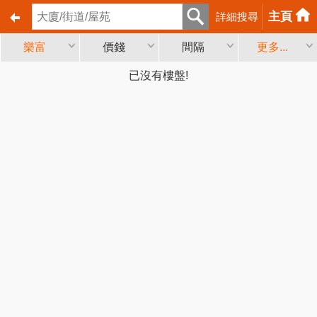
主頁
詳細搜尋
樂富
價錢
間隔
更多...
已沒有樓盤!