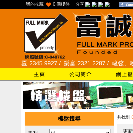
我的收藏
0
個樓盤
分享
園 2345 9927 /
樂富 2321 2287 /
峻弦、曉暉花園 2
共找到
樓盤搜尋
更新
售/租