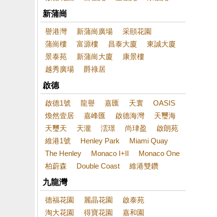
新蒲崗
譽港灣
新蒲崗廣場
采頤花園
蒲崗樓
富源樓
昌泰大廈
東誠大廈
景泰苑
新蒲崗大廈
康景樓
越秀廣場
爵祿居
啟德
啟德1號
龍譽
嘉匯
天寰
OASIS
煥然壹居
嘉峰匯
啟德海灣
天璽海
天璽天
天瀧
澐璟
尚珒盈
啟朗苑
維港1號
Henley Park
Miami Quay
The Henley
Monaco I+II
Monaco One
柏蔚森
Double Coast
維港雙鑽
九龍灣
德福花園
麗晶花園
啟泰苑
淘大花園
得寶花園
嘉和園