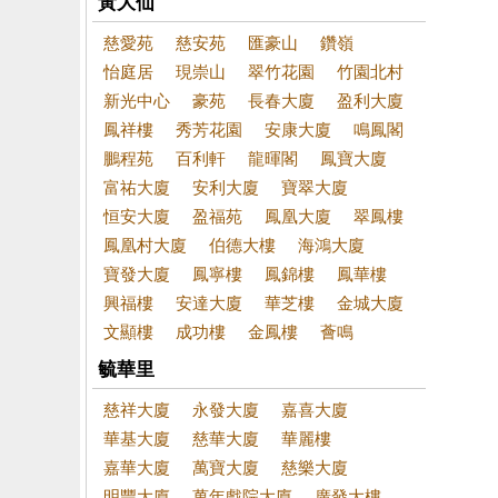
黃大仙
慈愛苑
慈安苑
匯豪山
鑽嶺
怡庭居
現崇山
翠竹花園
竹園北村
新光中心
豪苑
長春大廈
盈利大廈
鳳祥樓
秀芳花園
安康大廈
鳴鳳閣
鵬程苑
百利軒
龍暉閣
鳳寶大廈
富祐大廈
安利大廈
寶翠大廈
恒安大廈
盈福苑
鳳凰大廈
翠鳳樓
鳳凰村大廈
伯德大樓
海鴻大廈
寶發大廈
鳳寧樓
鳳錦樓
鳳華樓
興福樓
安達大廈
華芝樓
金城大廈
文顯樓
成功樓
金鳳樓
薈鳴
毓華里
慈祥大廈
永發大廈
嘉喜大廈
華基大廈
慈華大廈
華麗樓
嘉華大廈
萬寶大廈
慈樂大廈
明豐大廈
萬年戲院大廈
廣發大樓