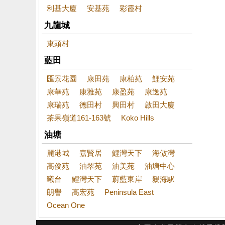
利基大廈
安基苑
彩霞村
九龍城
東頭村
藍田
匯景花園
康田苑
康柏苑
鯉安苑
康華苑
康雅苑
康盈苑
康逸苑
康瑞苑
德田村
興田村
啟田大廈
茶果嶺道161-163號
Koko Hills
油塘
麗港城
嘉賢居
鯉灣天下
海傲灣
高俊苑
油翠苑
油美苑
油塘中心
曦台
鯉灣天下
蔚藍東岸
親海駅
朗譽
高宏苑
Peninsula East
Ocean One