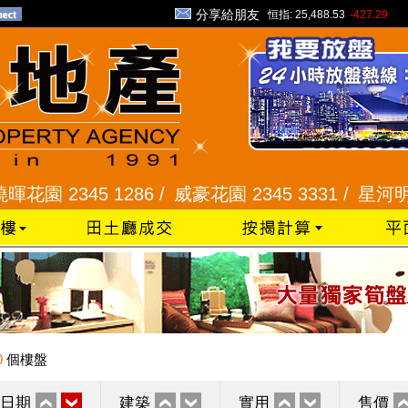
分享給朋友
恒指:
25,488.53
-427.29
345 1286 /
威豪花園 2345 3331 /
星河明居、悅庭
0
個樓盤
日期
建築
實用
售價