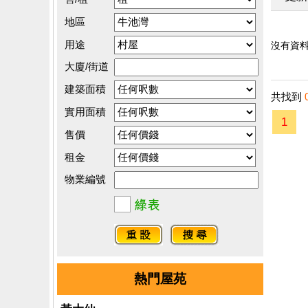
地區
用途
沒有資料.
大廈/街道
建築面積
共找到
實用面積
1
售價
租金
物業編號
熱門屋苑