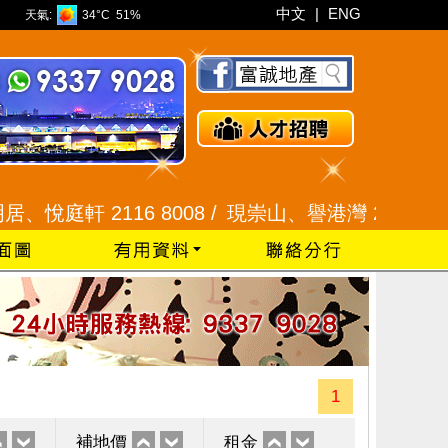
中文
|
ENG
天氣:
34°C
51%
軒 2116 8008 /
現崇山、譽港灣 2345 9926 /
1
補地價
租金