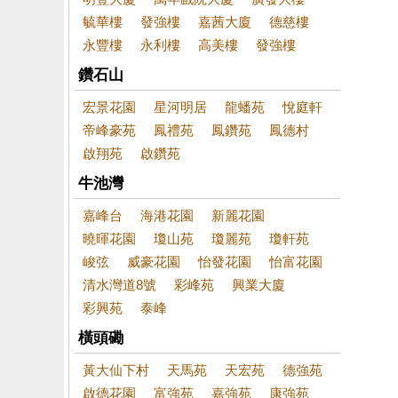
毓華樓
發強樓
嘉茜大廈
德慈樓
永豐樓
永利樓
高美樓
發強樓
鑽石山
宏景花園
星河明居
龍蟠苑
悅庭軒
帝峰豪苑
鳳禮苑
鳳鑽苑
鳳德村
啟翔苑
啟鑽苑
牛池灣
嘉峰台
海港花園
新麗花園
曉暉花園
瓊山苑
瓊麗苑
瓊軒苑
峻弦
威豪花園
怡發花園
怡富花園
清水灣道8號
彩峰苑
興業大廈
彩興苑
泰峰
橫頭磡
黃大仙下村
天馬苑
天宏苑
德強苑
啟德花園
富強苑
嘉強苑
康強苑