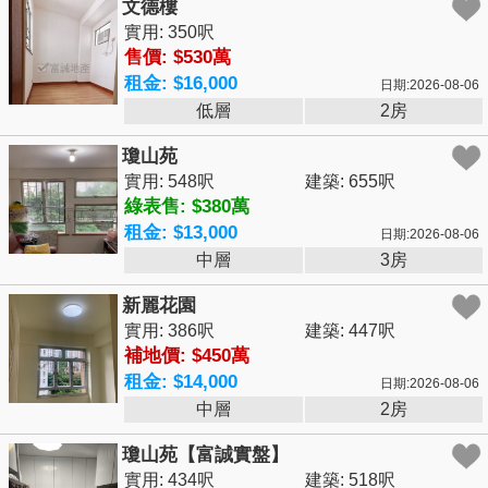
文德樓
實用: 350呎
售價: $530萬
租金: $16,000
日期:2026-08-06
低層
2房
瓊山苑
實用: 548呎
建築: 655呎
綠表售: $380萬
租金: $13,000
日期:2026-08-06
中層
3房
新麗花園
實用: 386呎
建築: 447呎
補地價: $450萬
租金: $14,000
日期:2026-08-06
中層
2房
瓊山苑【富誠實盤】
實用: 434呎
建築: 518呎