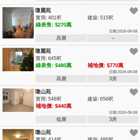
瓊麗苑
實用: 401呎
建築: 515呎
綠表售: $270萬
日期:2026-08-08
高層
--
瓊麗苑
實用: 645呎
綠表售: $480萬
補地價: $770萬
日期:2026-08-08
高層
3房
瓊山苑
實用: 548呎
建築: 656呎
補地價: $440萬
日期:2026-08-08
低層
3房
瓊山苑
實用: 414呎
建築: 495呎