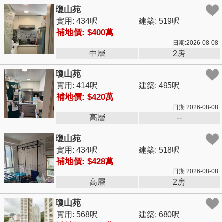
瓊山苑
實用: 434呎
建築: 519呎
補地價: $400萬
日期:2026-08-08
中層
2房
瓊山苑
實用: 414呎
建築: 495呎
補地價: $420萬
日期:2026-08-08
高層
--
瓊山苑
實用: 434呎
建築: 518呎
補地價: $428萬
日期:2026-08-08
高層
2房
瓊山苑
實用: 568呎
建築: 680呎