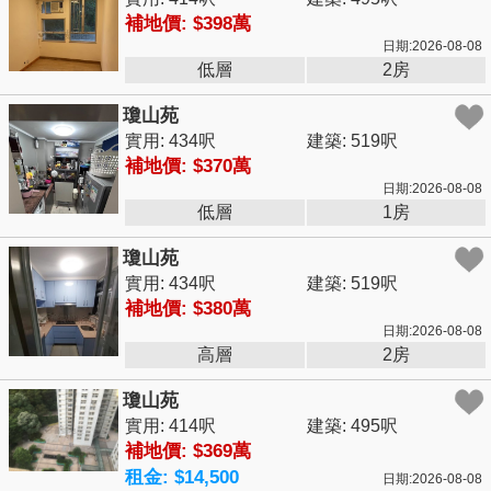
補地價: $398萬
日期:2026-08-08
低層
2房
瓊山苑
實用: 434呎
建築: 519呎
補地價: $370萬
日期:2026-08-08
低層
1房
瓊山苑
實用: 434呎
建築: 519呎
補地價: $380萬
日期:2026-08-08
高層
2房
瓊山苑
實用: 414呎
建築: 495呎
補地價: $369萬
租金: $14,500
日期:2026-08-08