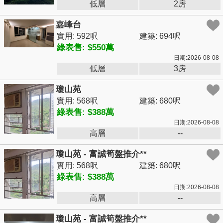
低層
2房
嘉峰台
實用: 592呎
建築: 694呎
綠表售: $550萬
日期:2026-08-08
低層
3房
瓊山苑
實用: 568呎
建築: 680呎
綠表售: $388萬
日期:2026-08-08
高層
--
瓊山苑 - 富誠筍盤推介**
實用: 568呎
建築: 680呎
綠表售: $388萬
日期:2026-08-08
高層
--
瓊山苑 - 富誠筍盤推介**