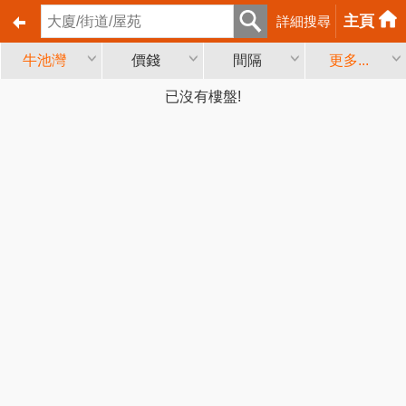
主頁
詳細搜尋
牛池灣
價錢
間隔
更多...
已沒有樓盤!