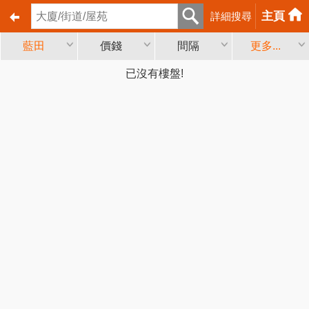
主頁
詳細搜尋
藍田
價錢
間隔
更多...
已沒有樓盤!