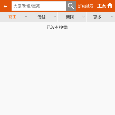
主頁
詳細搜尋
藍田
價錢
間隔
更多...
已沒有樓盤!