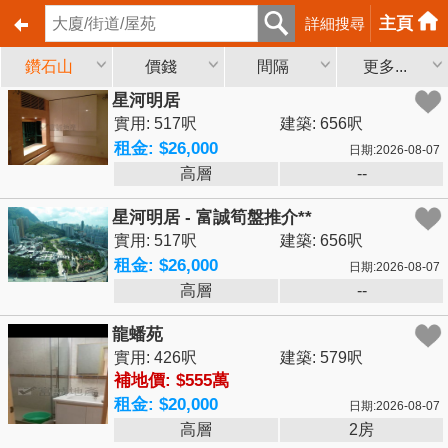
主頁
詳細搜尋
鑽石山
價錢
間隔
更多...
星河明居
實用: 517呎
建築: 656呎
租金: $26,000
日期:2026-08-07
高層
--
星河明居 - 富誠筍盤推介**
實用: 517呎
建築: 656呎
租金: $26,000
日期:2026-08-07
高層
--
龍蟠苑
實用: 426呎
建築: 579呎
補地價: $555萬
租金: $20,000
日期:2026-08-07
高層
2房