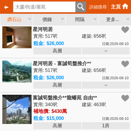
主頁
詳細搜尋
鑽石山
價錢
間隔
更多...
星河明居
實用: 517呎
建築: 656呎
租金: $26,000
日期:2026-08-10
高層
--
星河明居 - 富誠筍盤推介**
實用: 517呎
建築: 656呎
租金: $26,000
日期:2026-08-10
高層
--
富誠筍盤推介**龍蟠苑 自由**
實用: 340呎
建築: 463呎
補地價: $430萬
租金: $15,000
日期:2026-08-10
高層
1房