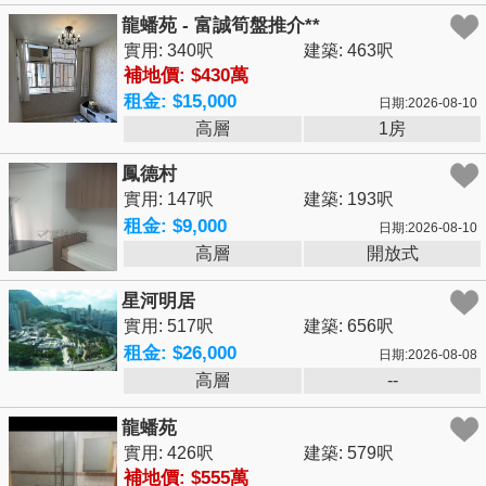
龍蟠苑 - 富誠筍盤推介**
實用: 340呎
建築: 463呎
補地價: $430萬
租金: $15,000
日期:2026-08-10
高層
1房
鳳德村
實用: 147呎
建築: 193呎
租金: $9,000
日期:2026-08-10
高層
開放式
星河明居
實用: 517呎
建築: 656呎
租金: $26,000
日期:2026-08-08
高層
--
龍蟠苑
實用: 426呎
建築: 579呎
補地價: $555萬