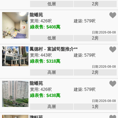
低層
2房
龍蟠苑
實用: 426呎
建築: 579呎
綠表售: $408萬
日期:2026-08-08
低層
2房
鳳德村 - 富誠筍盤推介**
實用: 443呎
建築: 579呎
綠表售: $318萬
日期:2026-08-08
高層
2房
龍蟠苑
實用: 426呎
建築: 579呎
綠表售: $438萬
日期:2026-08-08
高層
1房
瓊軒苑