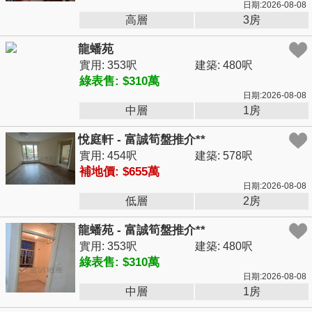
日期:2026-08-08
高層
3房
龍蟠苑
實用: 353呎
建築: 480呎
綠表售: $310萬
日期:2026-08-08
中層
1房
悅庭軒 - 富誠筍盤推介**
實用: 454呎
建築: 578呎
補地價: $655萬
日期:2026-08-08
低層
2房
龍蟠苑 - 富誠筍盤推介**
實用: 353呎
建築: 480呎
綠表售: $310萬
日期:2026-08-08
中層
1房