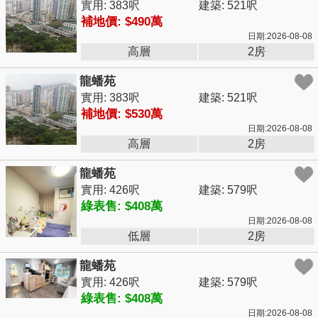
實用: 383呎
建築: 521呎
補地價: $490萬
日期:2026-08-08
高層
2房
龍蟠苑
實用: 383呎
建築: 521呎
補地價: $530萬
日期:2026-08-08
高層
2房
龍蟠苑
實用: 426呎
建築: 579呎
綠表售: $408萬
日期:2026-08-08
低層
2房
龍蟠苑
實用: 426呎
建築: 579呎
綠表售: $408萬
日期:2026-08-08