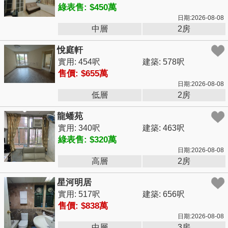
綠表售: $450萬
日期:2026-08-08
中層
2房
悅庭軒
實用: 454呎
建築: 578呎
售價: $655萬
日期:2026-08-08
低層
2房
龍蟠苑
實用: 340呎
建築: 463呎
綠表售: $320萬
日期:2026-08-08
高層
2房
星河明居
實用: 517呎
建築: 656呎
售價: $838萬
日期:2026-08-08
中層
3房