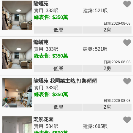
龍蟠苑
實用: 383呎
建築: 521呎
綠表售: $350萬
日期:2026-08-08
低層
2房
龍蟠苑
實用: 383呎
建築: 521呎
綠表售: $350萬
日期:2026-08-08
低層
2房
龍蟠苑 我同業主熟,打黎傾傾
實用: 383呎
綠表售: $350萬
日期:2026-08-08
低層
2房
宏景花園
實用: 584呎
建築: 685呎