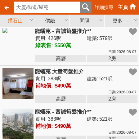
主頁
詳細搜尋
鑽石山
價錢
間隔
更多...
龍蟠苑 - 富誠筍盤推介**
實用: 426呎
建築: 579呎
綠表售: $550萬
日期:2026-08-07
高層
2房
龍蟠苑 大量筍盤推介
實用: 383呎
建築: 521呎
補地價: $490萬
日期:2026-08-07
高層
2房
龍蟠苑 - 富誠筍盤推介**
實用: 383呎
建築: 521呎
補地價: $490萬
日期:2026-08-07