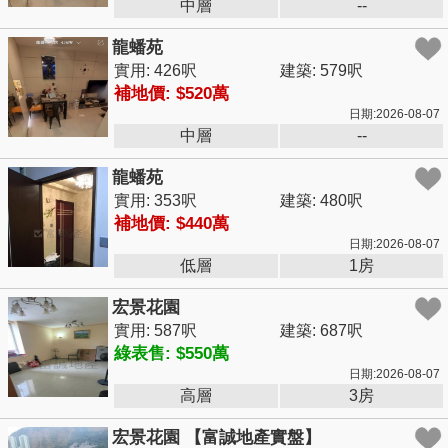
中層
--
龍蟠苑
實用: 426呎
建築: 579呎
補地價: $520萬
日期:2026-08-07
中層
--
龍蟠苑
實用: 353呎
建築: 480呎
補地價: $440萬
日期:2026-08-07
低層
1房
宏景花園
實用: 587呎
建築: 687呎
綠表售: $550萬
日期:2026-08-07
高層
3房
宏景花園 【富誠地產實盤】