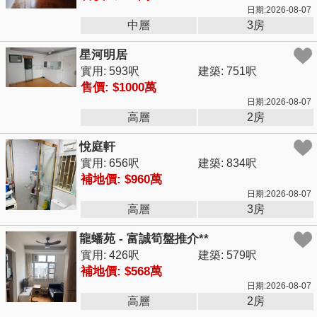
日期:2026-08-07
中層
3房
星河明居
實用: 593呎
建築: 751呎
售價: $1000萬
日期:2026-08-07
高層
2房
悅庭軒
實用: 656呎
建築: 834呎
補地價: $960萬
日期:2026-08-07
高層
3房
龍蟠苑 - 富誠筍盤推介**
實用: 426呎
建築: 579呎
補地價: $568萬
日期:2026-08-07
高層
2房