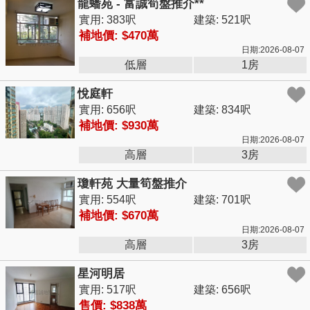
龍蟠苑 - 富誠筍盤推介**
實用: 383呎
建築: 521呎
補地價: $470萬
日期:2026-08-07
低層
1房
悅庭軒
實用: 656呎
建築: 834呎
補地價: $930萬
日期:2026-08-07
高層
3房
瓊軒苑 大量筍盤推介
實用: 554呎
建築: 701呎
補地價: $670萬
日期:2026-08-07
高層
3房
星河明居
實用: 517呎
建築: 656呎
售價: $838萬