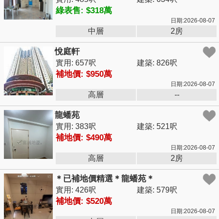
綠表售: $318萬
日期:2026-08-07
中層
2房
悅庭軒
實用: 657呎
建築: 826呎
補地價: $950萬
日期:2026-08-07
高層
--
龍蟠苑
實用: 383呎
建築: 521呎
補地價: $490萬
日期:2026-08-07
高層
2房
＊已補地價精選＊龍蟠苑＊
實用: 426呎
建築: 579呎
補地價: $520萬
日期:2026-08-07