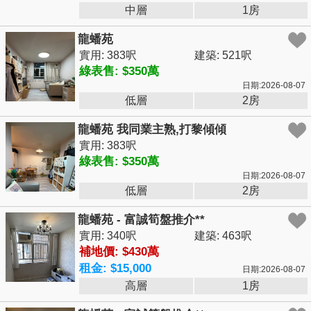
中層
1房
龍蟠苑
實用: 383呎
建築: 521呎
綠表售: $350萬
日期:2026-08-07
低層
2房
龍蟠苑 我同業主熟,打黎傾傾
實用: 383呎
綠表售: $350萬
日期:2026-08-07
低層
2房
龍蟠苑 - 富誠筍盤推介**
實用: 340呎
建築: 463呎
補地價: $430萬
租金: $15,000
日期:2026-08-07
高層
1房