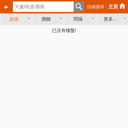
主頁
詳細搜尋
啟德
價錢
間隔
更多...
已沒有樓盤!