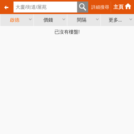
主頁
詳細搜尋
啟德
價錢
間隔
更多...
已沒有樓盤!