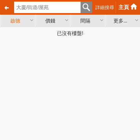
主頁
詳細搜尋
啟德
價錢
間隔
更多...
已沒有樓盤!