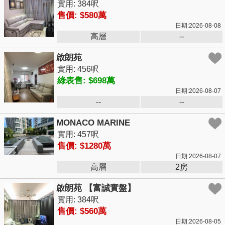
實用: 384呎
售價: $580萬
日期:2026-08-08
高層
--
啟朗苑
實用: 456呎
綠表售: $698萬
日期:2026-08-07
--
--
MONACO MARINE
實用: 457呎
售價: $1280萬
日期:2026-08-07
高層
2房
啟朗苑 【富誠實盤】
實用: 384呎
售價: $560萬
日期:2026-08-05