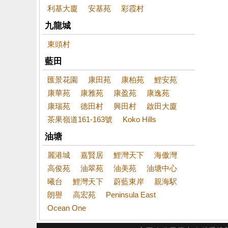
利基大廈
安基苑
彩霞村
九龍城
東頭村
藍田
匯景花園
康田苑
康柏苑
鯉安苑
康華苑
康雅苑
康盈苑
康逸苑
康瑞苑
德田村
興田村
啟田大廈
茶果嶺道161-163號
Koko Hills
油塘
麗港城
嘉賢居
鯉灣天下
海傲灣
高俊苑
油翠苑
油美苑
油塘中心
曦台
鯉灣天下
蔚藍東岸
親海駅
朗譽
高宏苑
Peninsula East
Ocean One