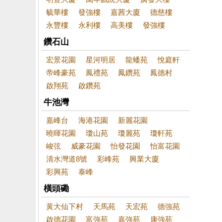
毓華樓
發強樓
嘉茜大廈
德慈樓
永豐樓
永利樓
高美樓
發強樓
鑽石山
宏景花園
星河明居
龍蟠苑
悅庭軒
帝峰豪苑
鳳禮苑
鳳鑽苑
鳳德村
啟翔苑
啟鑽苑
牛池灣
嘉峰台
海港花園
新麗花園
曉暉花園
瓊山苑
瓊麗苑
瓊軒苑
峻弦
威豪花園
怡發花園
怡富花園
清水灣道8號
彩峰苑
興業大廈
彩興苑
泰峰
橫頭磡
黃大仙下村
天馬苑
天宏苑
德強苑
啟德花園
富強苑
嘉強苑
康強苑