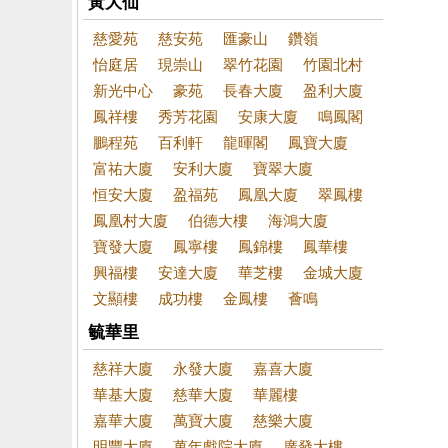
黃大仙
慈愛苑
慈安苑
匯豪山
鑽嶺
怡庭居
現崇山
翠竹花園
竹園北村
新光中心
豪苑
長春大廈
盈利大廈
鳳祥樓
秀芳花園
安康大廈
鳴鳳閣
鵬程苑
百利軒
龍暉閣
鳳寶大廈
富祐大廈
安利大廈
寶翠大廈
恒安大廈
盈福苑
鳳凰大廈
翠鳳樓
鳳凰村大廈
伯德大樓
海鴻大廈
寶發大廈
鳳寧樓
鳳錦樓
鳳華樓
興福樓
安達大廈
華芝樓
金城大廈
文顯樓
成功樓
金鳳樓
薈鳴
毓華里
慈祥大廈
永發大廈
嘉喜大廈
華基大廈
慈華大廈
華麗樓
嘉華大廈
萬寶大廈
慈樂大廈
明豐大廈
萬年戲院大廈
廣發大樓