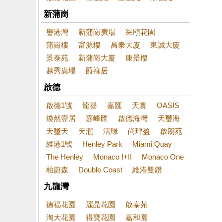
新蒲崗
譽港灣
新蒲崗廣場
采頤花園
蒲崗樓
富源樓
昌泰大廈
東誠大廈
景泰苑
新蒲崗大廈
康景樓
越秀廣場
爵祿居
啟德
啟德1號
龍譽
嘉匯
天寰
OASIS
煥然壹居
嘉峰匯
啟德海灣
天璽海
天璽天
天瀧
澐璟
尚珒盈
啟朗苑
維港1號
Henley Park
Miami Quay
The Henley
Monaco I+II
Monaco One
柏蔚森
Double Coast
維港雙鑽
九龍灣
德福花園
麗晶花園
啟泰苑
淘大花園
得寶花園
嘉和園