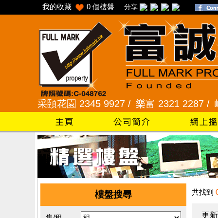
我的收藏
0
個樓盤
分享
 /
采頣花園 2345 9927 /
樂富 2321 2287 /
峻弦、曉
共找到
樓盤搜尋
更新
售/租