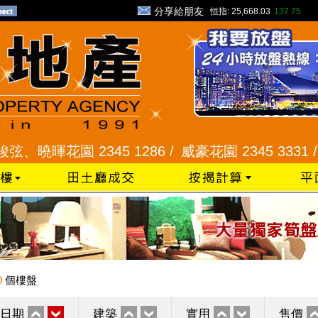
分享給朋友
恒指:
25,668.03
137.75
暉花園 2345 1286 /
威豪花園 2345 3331 /
星河明
0
個樓盤
日期
建築
實用
售價