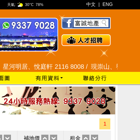
中文
|
ENG
天氣:
30°C
78%
居、悅庭軒 2116 8008 /
現崇山、譽港灣 2345 99
1
補地價
租金