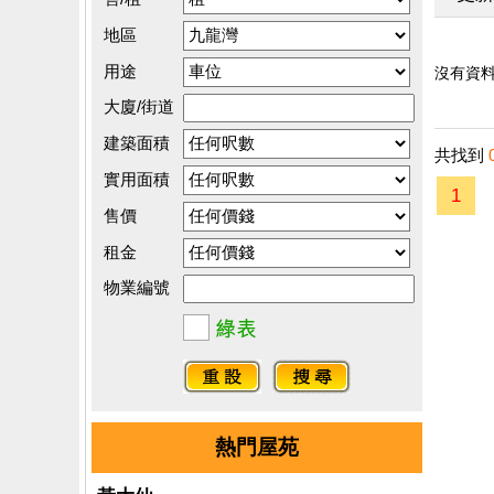
地區
用途
沒有資料.
大廈/街道
建築面積
共找到
實用面積
1
售價
租金
物業編號
熱門屋苑